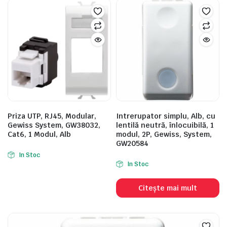
Priza UTP, RJ45, Modular,
Intrerupator simplu, Alb, cu
Gewiss System, GW38032,
lentilă neutră, înlocuibilă, 1
Cat6, 1 Modul, Alb
modul, 2P, Gewiss, System,
GW20584
In Stoc
In Stoc
Citește mai mult