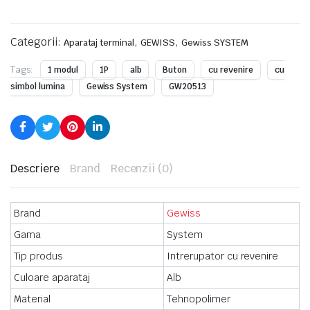
Categorii:
,
,
Aparataj terminal
GEWISS
Gewiss SYSTEM
Tags:
1 modul
1P
alb
Buton
cu revenire
cu
simbol lumina
Gewiss System
GW20513
Descriere
Brand
Recenzii (0)
Brand
Gewiss
Gama
System
Tip produs
Intrerupator cu revenire
Culoare aparataj
Alb
Material
Tehnopolimer