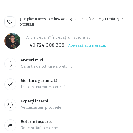
Ți-a plăcut acest produs? Adaugă acum la favorite și urmărește
produsul.
Ai o intrebare? Întrebați un specialist
+40 724 308 308
Apelează acum gratuit
Prețuri mici
Garanție de potrivire a prețurilor
Montare garantată.
Întotdeauna partea corectă
Experți interni.
Ne cunoaștem produsele
Retururi ușoare.
Rapid și fără probleme