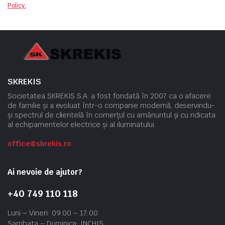
Policy.
SKREKIS
Societatea SKREKIS S.A. a fost fondată în 2007 ca o afacere
de familie și a evoluat într-o companie modernă, deservindu-
și spectrul de clientelă în comerțul cu amănuntul și cu ridicata
al echipamentelor electrice și al iluminatului.
office@skrekis.ro
Ai nevoie de ajutor?
+40 749 110 118
Luni – Vineri: 09:00 – 17:00
Sambata – Duminica: INCHIS