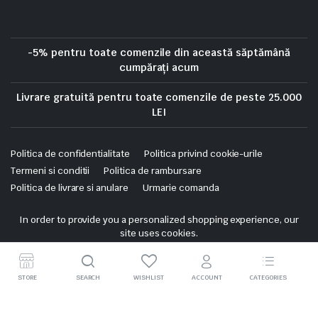
-5% pentru toate comenzile din această săptămână
cumpărați acum
Livrare gratuită pentru toate comenzile de peste 25.000
LEI
Politica de confidentialitate
Politica privind cookie-urile
Termeni si conditii
Politica de rambursare
Politica de livrare si anulare
Urmarie comanda
Copyright 2025 © Skrekis. All right reserved. Powered by iTistul.ro.
In order to provide you a personalized shopping experience, our
site uses cookies.
cookie policy
.
Accept Cookies
STORE
SEARCH
WISHLIST
ACCOUNT
CATEGORIES