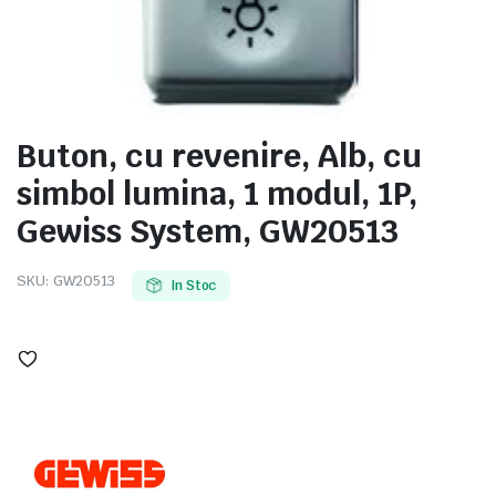
e
Buton, cu revenire, Alb, cu
simbol lumina, 1 modul, 1P,
Gewiss System, GW20513
SKU:
GW20513
In Stoc
e Tensiune