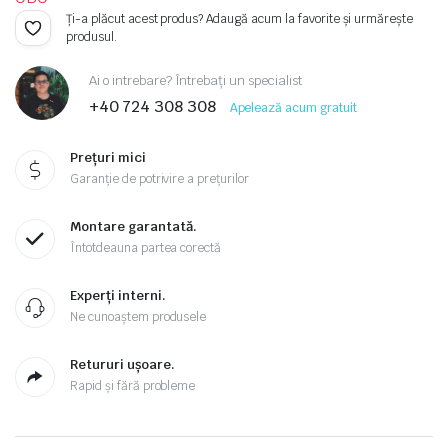
Ți-a plăcut acest produs? Adaugă acum la favorite și urmărește
produsul.
Ai o intrebare? Întrebați un specialist
+40 724 308 308
Apelează acum gratuit
Prețuri mici
Garanție de potrivire a prețurilor
Montare garantată.
Întotdeauna partea corectă
Experți interni.
Ne cunoaștem produsele
Retururi ușoare.
Rapid și fără probleme