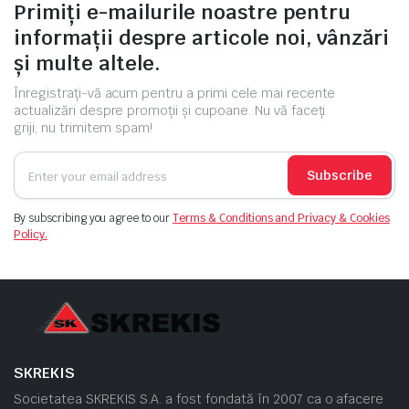
Primiți e-mailurile noastre pentru
informații despre articole noi, vânzări
și multe altele.
Înregistrați-vă acum pentru a primi cele mai recente
actualizări despre promoții și cupoane. Nu vă faceți
griji, nu trimitem spam!
Subscribe
By subscribing you agree to our
Terms & Conditions and Privacy & Cookies
Policy.
SKREKIS
Societatea SKREKIS S.A. a fost fondată în 2007 ca o afacere