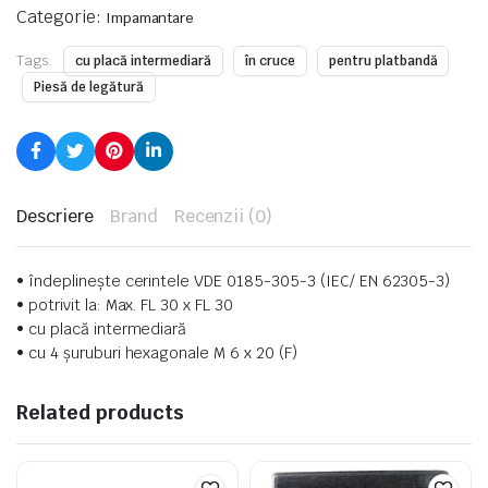
Categorie:
Impamantare
Tags:
cu placă intermediară
în cruce
pentru platbandă
Piesă de legătură
Descriere
Brand
Recenzii (0)
• îndeplinește cerintele VDE 0185-305-3 (IEC/ EN 62305-3)
• potrivit la: Max. FL 30 x FL 30
• cu placă intermediară
• cu 4 șuruburi hexagonale M 6 x 20 (F)
Related products