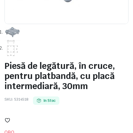
e
Piesă de legătură, în cruce,
pentru platbandă, cu placă
intermediară, 30mm
e Tensiune
SKU:
5314518
In Stoc
OBO