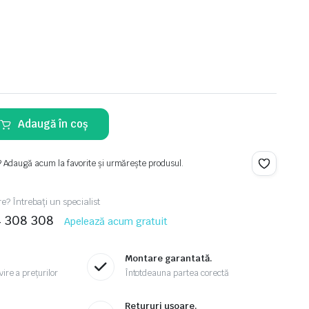
Adaugă în coș
? Adaugă acum la favorite și urmărește produsul.
re? Întrebați un specialist
4 308 308
Apelează acum gratuit
Montare garantată.
ire a prețurilor
Întotdeauna partea corectă
.
Retururi ușoare.