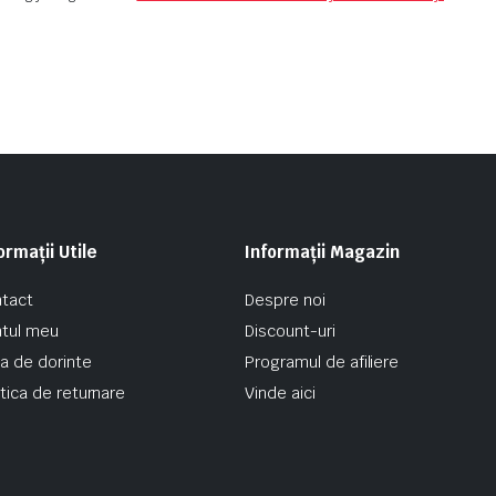
ormații Utile
Informații Magazin
tact
Despre noi
tul meu
Discount-uri
ta de dorinte
Programul de afiliere
itica de returnare
Vinde aici