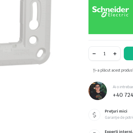
Noua
Unica,
Suport
fixare
plastic
Ți-a plăcut acest produs
3m
SCHNEIDER
quantity
Ai o intreba
+40 72
Prețuri mici
Garanție de potriv
Experți interni