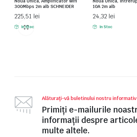
Noua Unica, Amplificator Wifi
Noua Unica, Intreru
300Mbps 2m alb SCHNEIDER
10A 2m alb
225,51
lei
24,32
lei
In Stoc
In Stoc
Alăturați-vă buletinului nostru informati
Primiți e-mailurile noas
informații despre articole
multe altele.