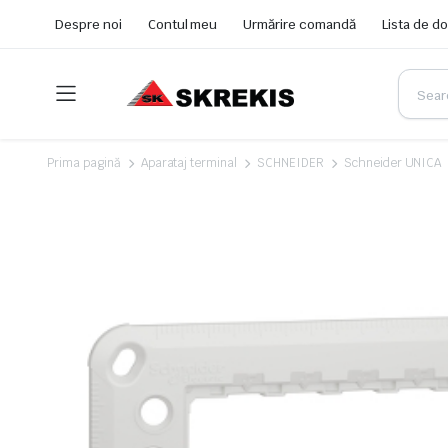
Despre noi
Contul meu
Urmărire comandă
Lista de do
Prima pagină
Aparataj terminal
SCHNEIDER
Schneider UNICA