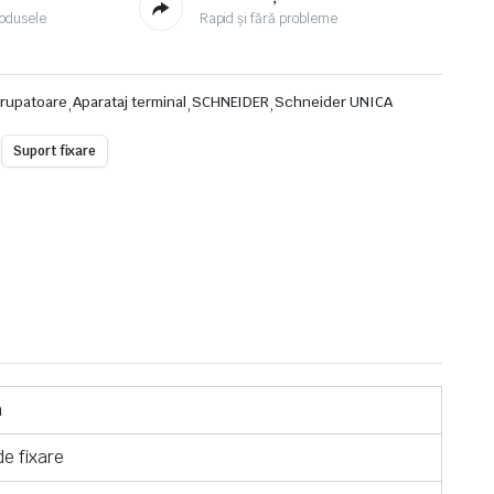
odusele
Rapid și fără probleme
rerupatoare
,
Aparataj terminal
,
SCHNEIDER
,
Schneider UNICA
Suport fixare
a
e fixare