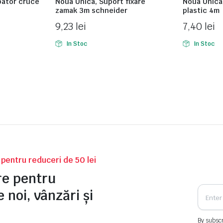
pator cruce
Noua Unica, Suport fixare
Noua Unica,
zamak 3m schneider
plastic 4m
9,23
lei
7,40
lei
In Stoc
In Stoc
v pentru reduceri de 50 lei
tre pentru
 noi, vânzări și
By subscr