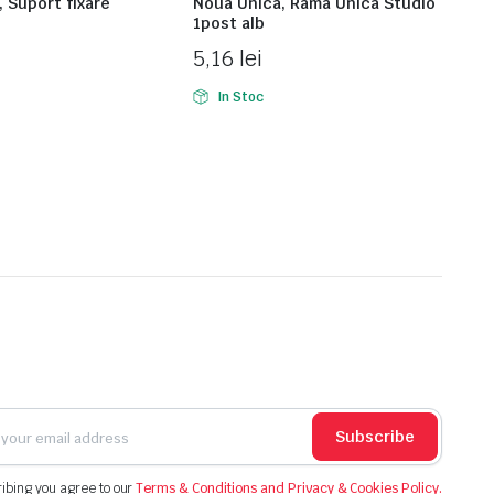
 Suport fixare
Noua Unica, Rama Unica Studio
1post alb
5,16
lei
In Stoc
Subscribe
ibing you agree to our
Terms & Conditions and Privacy & Cookies Policy.