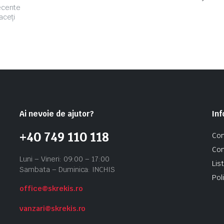
recente
aceți
Ai nevoie de ajutor?
Inf
+40 749 110 118
Con
Con
Luni – Vineri: 09:00 – 17:00
Lis
Sambata – Duminica: INCHIS
Pol
office@skrekis.ro
vanzari@skrekis.ro