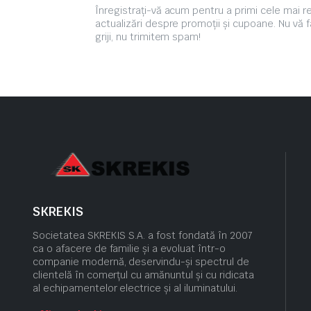
Înregistrați-vă acum pentru a primi cele mai 
actualizări despre promoții și cupoane. Nu vă f
griji, nu trimitem spam!
SKREKIS
Societatea SKREKIS S.A. a fost fondată în 2007
ca o afacere de familie și a evoluat într-o
companie modernă, deservindu-și spectrul de
clientelă în comerțul cu amănuntul și cu ridicata
al echipamentelor electrice și al iluminatului.