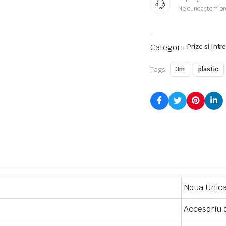
Ne cunoaștem pr
Categorii:
Prize si Int
Tags:
3m
plastic
Noua Unic
Accesoriu d