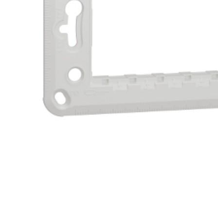
e
e Tensiune