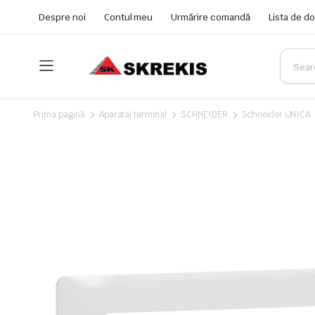
Despre noi
Contul meu
Urmărire comandă
Lista de do
Prima pagină
Aparataj terminal
SCHNEIDER
Schneider UNICA