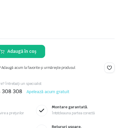
Adaugă în coș
? Adaugă acum la favorite și urmărește produsul.
re? Întrebați un specialist
4 308 308
Apelează acum gratuit
Montare garantată.
ire a prețurilor
Întotdeauna partea corectă
.
Retururi ușoare.