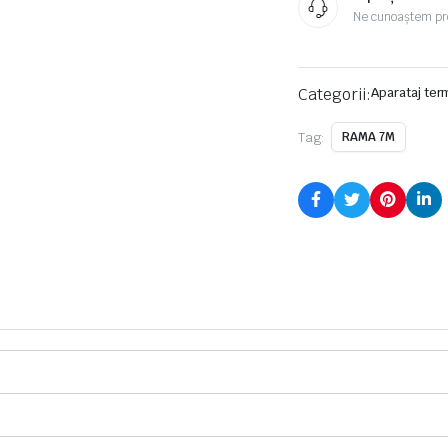
Ne cunoaștem pr
Categorii:
Aparataj ter
Tag:
RAMA 7M