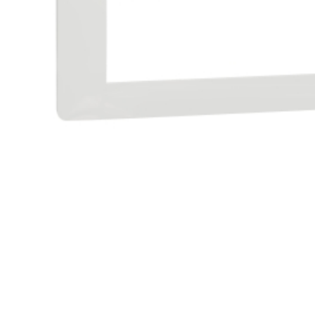
e
e Tensiune