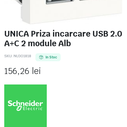
UNICA Priza incarcare USB 2.0
e
A+C 2 module Alb
SKU:
NU301818
In Stoc
156,26
lei
e Tensiune