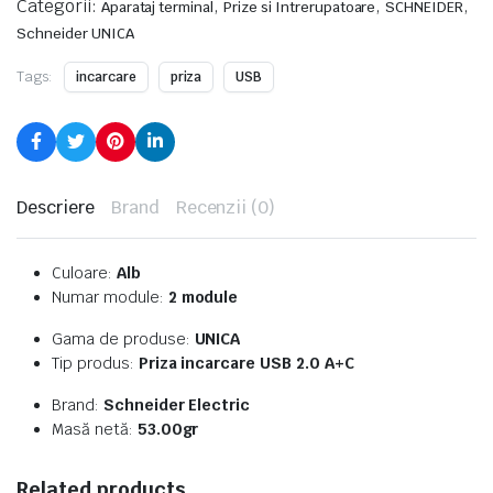
Categorii:
,
,
,
Aparataj terminal
Prize si Intrerupatoare
SCHNEIDER
Schneider UNICA
Tags:
incarcare
priza
USB
Descriere
Brand
Recenzii (0)
Culoare:
Alb
Numar module:
2 module
Gama de produse:
UNICA
Tip produs:
Priza incarcare USB 2.0 A+C
Brand:
Schneider Electric
Masă netă:
53.00gr
Related products