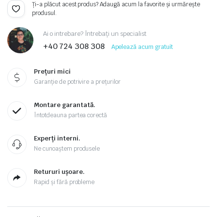
Ți-a plăcut acest produs? Adaugă acum la favorite și urmărește
produsul.
Ai o intrebare? Întrebați un specialist
+40 724 308 308
Apelează acum gratuit
Prețuri mici
Garanție de potrivire a prețurilor
Montare garantată.
Întotdeauna partea corectă
Experți interni.
Ne cunoaștem produsele
Retururi ușoare.
Rapid și fără probleme