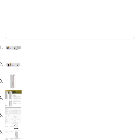
e
e Tensiune