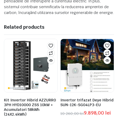
perioadele de întrerupere a curentului electric. În plus,
sistemul contribuie semnificativ la reducerea amprentei de
carbon, încurajând utilizarea surselor regenerabile de energie.
Related products
Kit Invertor Hibrid AZZURRO
Invertor trifazat Deye Hibrid
3PH HYD10000 ZSS 10kW +
SUN-12K-SG04LP3-EU
Acumulatori 58kWh
9.898,00
lei
10.260,00
lei
(24X2.4kWh)