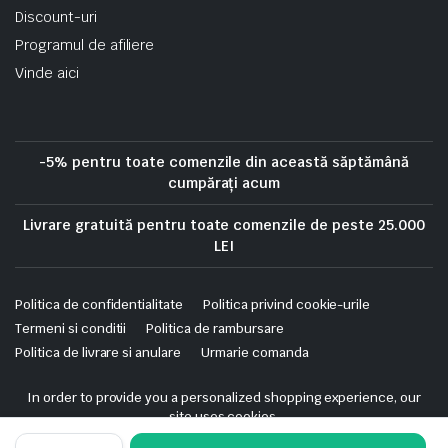
Discount-uri
Programul de afiliere
Vinde aici
-5% pentru toate comenzile din această săptămână
cumpărați acum
Livrare gratuită pentru toate comenzile de peste 25.000
LEI
Politica de confidentialitate
Politica privind cookie-urile
Termeni si conditii
Politica de rambursare
Politica de livrare si anulare
Urmarie comanda
Copyright 2025 © Skrekis. All right reserved. Powered by iTistul.ro.
In order to provide you a personalized shopping experience, our
site uses cookies.
cookie policy
.
Acumulator