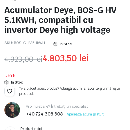
Acumulator Deye, BOS-G HV
5.1KWH, compatibil cu
invertor Deye high voltage
SKU:
BOS-G HV 5.1KWH
In Stoc
4.803,50
lei
4.923,00
lei
Prețul
Prețul
DEYE
inițial
curent
In Stoc
a
este:
Ți-a plăcut acest produs? Adaugă acum la favorite și urmărește
produsul.
fost:
4.803,50 lei.
Ai o intrebare? Întrebați un specialist
4.923,00 lei.
+40 724 308 308
Apelează acum gratuit
Prețuri mici