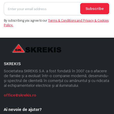
Subscribe
By subscribing you agree to our
Terms & Conditions and Privacy & Cookies
Policy.
SKREKIS
Societatea SKREKIS S.A. a fost fondată în 2007 ca o afacere
de familie și a evoluat într-o companie modernă, deservindu-
și spectrul de clientelă în comerțul cu amănuntul și cu ridicata
al echipamentelor electrice și al iluminatului.
office@skrekis.ro
Ai nevoie de ajutor?