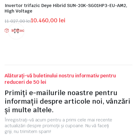
Invertor trifazic Deye Hibrid SUN-20K-SG01HP3-EU-AM2,
High Voltage
10.460,00
lei
11.027,00
lei
Prețul
Prețul
In Stoc
inițial
curent
a
este:
fost:
10.460,00 lei.
11.027,00 lei.
Alăturați-vă buletinului nostru informativ pentru
reduceri de 50 lei
Primiți e-mailurile noastre pentru
informații despre articole noi, vânzări
și multe altele.
Înregistrați-vă acum pentru a primi cele mai recente
actualizări despre promoții și cupoane. Nu vă faceți
griji, nu trimitem spam!