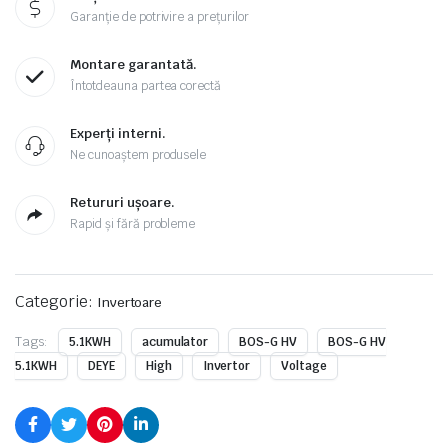
Garanție de potrivire a prețurilor
Montare garantată.
Întotdeauna partea corectă
Experți interni.
Ne cunoaștem produsele
Retururi ușoare.
Rapid și fără probleme
Categorie:
Invertoare
Tags:
5.1KWH
acumulator
BOS-G HV
BOS-G HV
5.1KWH
DEYE
High
Invertor
Voltage