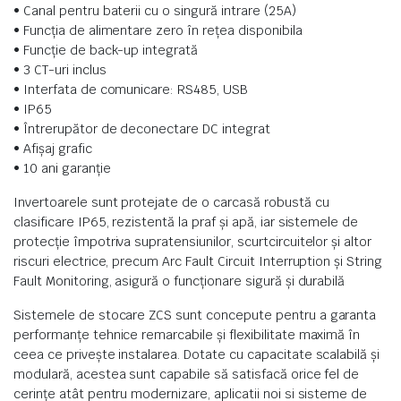
• Canal pentru baterii cu o singură intrare (25A)
• Funcția de alimentare zero în rețea disponibila
• Funcție de back-up integrată
• 3 CT-uri inclus
• Interfata de comunicare: RS485, USB
• IP65
• Întrerupător de deconectare DC integrat
• Afișaj grafic
• 10 ani garanție
Invertoarele sunt protejate de o carcasă robustă cu
clasificare IP65, rezistentă la praf și apă, iar sistemele de
protecție împotriva supratensiunilor, scurtcircuitelor și altor
riscuri electrice, precum Arc Fault Circuit Interruption și String
Fault Monitoring, asigură o funcționare sigură și durabilă​
Sistemele de stocare ZCS sunt concepute pentru a garanta
performanțe tehnice remarcabile și flexibilitate maximă în
ceea ce privește instalarea. Dotate cu capacitate scalabilă și
modulară, acestea sunt capabile să satisfacă orice fel de
cerințe atât pentru modernizare, aplicatii noi si sisteme de