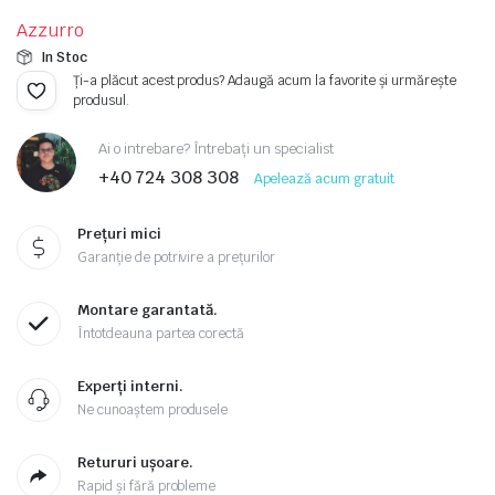
Prețul
Prețul
Azzurro
inițial
curent
In Stoc
a
este:
Ți-a plăcut acest produs? Adaugă acum la favorite și urmărește
produsul.
fost:
15.100,00 lei.
Ai o intrebare? Întrebați un specialist
17.593,00 lei.
+40 724 308 308
Apelează acum gratuit
Prețuri mici
Garanție de potrivire a prețurilor
Montare garantată.
Întotdeauna partea corectă
Experți interni.
Ne cunoaștem produsele
Retururi ușoare.
Rapid și fără probleme