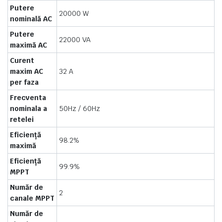
Putere
20000 W
nominală AC
Putere
22000 VA
maximă AC
Curent
maxim AC
32 A
per faza
Frecventa
nominala a
50Hz / 60Hz
retelei
Eficiență
98.2%
maximă
Eficiență
99.9%
MPPT
Număr de
2
canale MPPT
Număr de