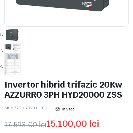
e
Invertor hibrid trifazic 20Kw
AZZURRO 3PH HYD20000 ZSS
e Tensiune
SKU:
ZZT-HYD20.0-3PH
In Stoc
15.100,00
lei
17.593,00
lei