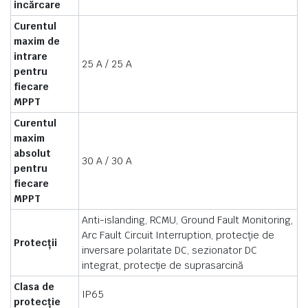
incărcare
Curentul
maxim de
intrare
25 A / 25 A
pentru
fiecare
MPPT
Curentul
maxim
absolut
30 A / 30 A
pentru
fiecare
MPPT
Anti-islanding, RCMU, Ground Fault Monitoring,
Arc Fault Circuit Interruption, protecție de
Protecții
inversare polaritate DC, sezionator DC
integrat, protecție de suprasarcină
Clasa de
IP65
protecție