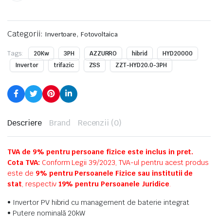
Categorii:
,
Invertoare
Fotovoltaica
Tags:
20Kw
3PH
AZZURRO
hibrid
HYD20000
Invertor
trifazic
ZSS
ZZT-HYD20.0-3PH
Descriere
Brand
Recenzii (0)
TVA de 9% pentru persoane fizice este inclus in pret.
Cota TVA:
Conform Legii 39/2023, TVA-ul pentru acest produs
este de
9% pentru Persoanele Fizice sau institutii de
stat
, respectiv
19% pentru Persoanele Juridice
.
• Invertor PV hibrid cu management de baterie integrat
• Putere nominală 20kW