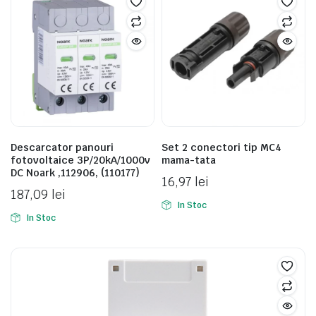
Descarcator panouri
Set 2 conectori tip MC4
fotovoltaice 3P/20kA/1000v
mama-tata
DC Noark ,112906, (110177)
16,97
lei
187,09
lei
In Stoc
In Stoc