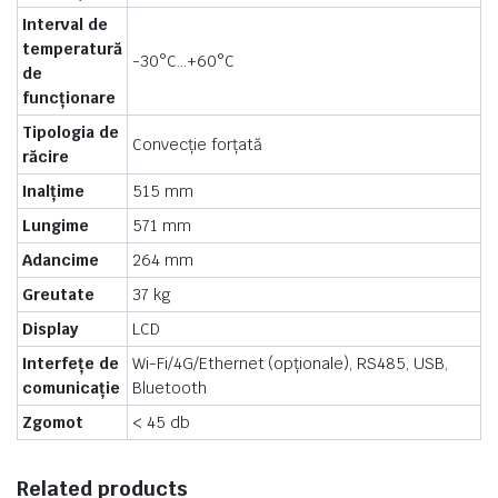
Interval de
temperatură
-30°C…+60°C
de
funcționare
Tipologia de
Convecție forțată
răcire
Inalțime
515 mm
Lungime
571 mm
Adancime
264 mm
Greutate
37 kg
Display
LCD
Interfețe de
Wi-Fi/4G/Ethernet (opționale), RS485, USB,
comunicație
Bluetooth
Zgomot
< 45 db
Related products