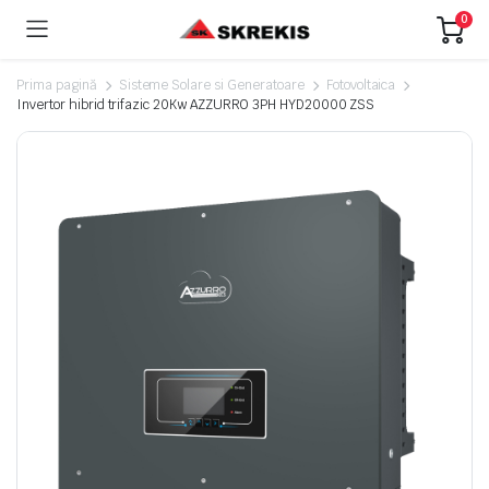
0
Prima pagină
Sisteme Solare si Generatoare
Fotovoltaica
Invertor hibrid trifazic 20Kw AZZURRO 3PH HYD20000 ZSS