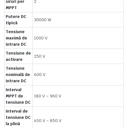
siruri per
2
MPPT
Putere DC
30000 W
tipică
Tensiune
maximă de
1000 V
intrare DC
Tensiune de
250 V
activare
Tensiune
nominală de
600 V
intrare DC
Interval
MPPT de
180 V – 960 V
tensiune DC
Interval de
tensiune DC
450 V – 850 V
la plină