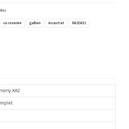
blou
cu revenire
galben
incastrat
XA2EA51
rmony XA2
omplet