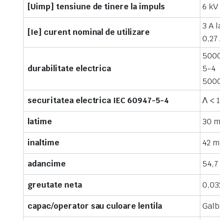
[Uimp] tensiune de tinere la impuls
6 kV
3 A 
[Ie] curent nominal de utilizare
0,27
5000
durabilitate electrica
5-4
5000
securitatea electrica IEC 60947-5-4
Λ < 
latime
30 
inaltime
42 
adancime
54,
greutate neta
0,03
capac/operator sau culoare lentila
Galb