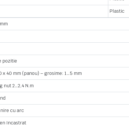
Plastic
 mm
e pozitie
0 x 40 mm (panou) – grosime: 1…5 mm
ng nut 2…2,4 N.m
und
nire cu arc
en Incastrat