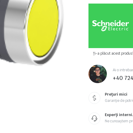
Ți-a plăcut acest produs
Ai o intreba
+40 72
Prețuri mici
Garanție de potriv
Experți interni
Ne cunoaștem pr