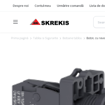
Despre noi
Contul meu
Urmărire comandă
Lista de do
Prima pagină
Tablou si Sigurante
Butoane tablou
Buton, cu reve