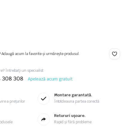
? Adaugă acum la favorite și urmărește produsul.
re? Întrebați un specialist
4 308 308
Apelează acum gratuit
Montare garantată.
ire a prețurilor
Întotdeauna partea corectă
.
Retururi ușoare.
odusele
Rapid și fără probleme