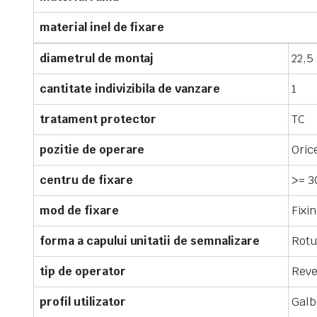
material inel de fixare
diametrul de montaj
22,5
cantitate indivizibila de vanzare
1
tratament protector
TC
pozitie de operare
Oric
centru de fixare
>= 3
mod de fixare
Fixi
forma a capului unitatii de semnalizare
Rot
tip de operator
Reve
profil utilizator
Galb