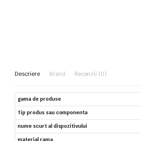
Descriere
Brand
Recenzii (0)
gama de produse
Tip produs sau componenta
nume scurt al dispozitivului
material rama