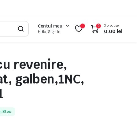
0 produse
Contul meu
0
0,00
lei
Hello, Sign In
cu revenire,
at, galben,1NC,
1
n Stoc