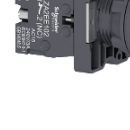
e
e Tensiune