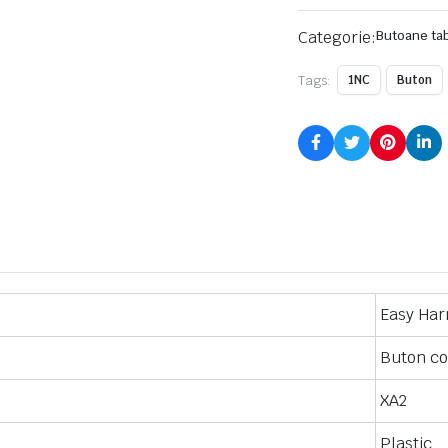
Categorie:
Butoane ta
Tags:
1NC
Buton
Easy Ha
Buton c
XA2
Plastic