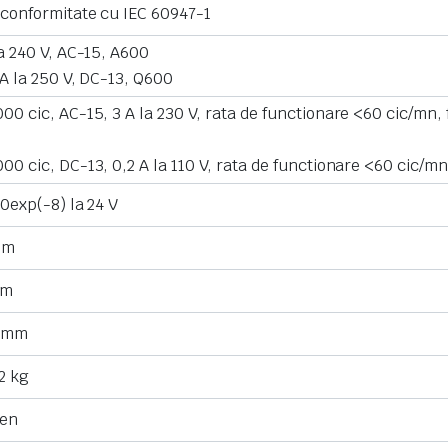
 conformitate cu IEC 60947-1
la 240 V, AC-15, A600
 A la 250 V, DC-13, Q600
00 cic, AC-15, 3 A la 230 V, rata de functionare <60 cic/mn,
00 cic, DC-13, 0,2 A la 110 V, rata de functionare <60 cic/mn
10exp(-8) la 24 V
mm
mm
7 mm
2 kg
en