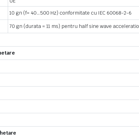
UE
10 gn (f= 40…500 Hz) conformitate cu IEC 60068-2-6
70 gn (durata = 11 ms) pentru half sine wave accelerat
hetare
chetare