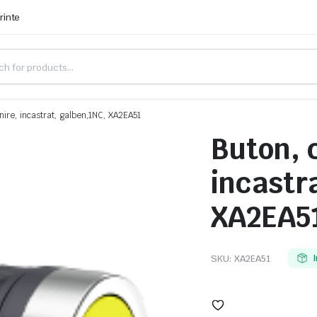
rinte
nire, incastrat, galben,1NC, XA2EA51
Buton, 
incastr
XA2EA5
SKU:
XA2EA51
I