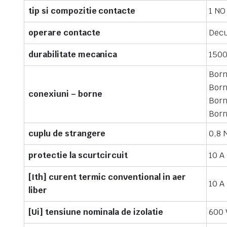
tip si compozitie contacte
1 NO
operare contacte
Decu
durabilitate mecanica
1500
Born
Born
conexiuni – borne
Born
Born
cuplu de strangere
0,8 
protectie la scurtcircuit
10 A
[Ith] curent termic conventional in aer
10 A
liber
[Ui] tensiune nominala de izolatie
600 