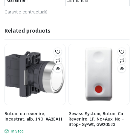
Garantie
18 months
Garanție contractuală
Related products
Buton, cu revenire,
Gewiss System, Buton, Cu
incastrat, alb, 1NO, XA2EA11
Revenire, 1P, Nc+Aux, No -
Stop- Sy/Wt, GW20523
In Stoc