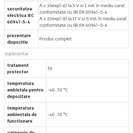
Λ < 10exp(-6) la 5 V si 1 mA în mediu curat
securitatea
conformitate cu SR EN 60947-5-4
electrica IEC
Λ < 10exp(-8) la 17 V si 5 mA în mediu curat
60947-5-4
conformitate cu SR EN 60947-5-4
prezentare
Produs complet
dispozitiv
Suplimentar
tratament
TH
protector
temperatura
ambietala pentru
-40…70 °C
depozitare
temperatura
ambientala de
-40…70 °C
functionare
categorie de