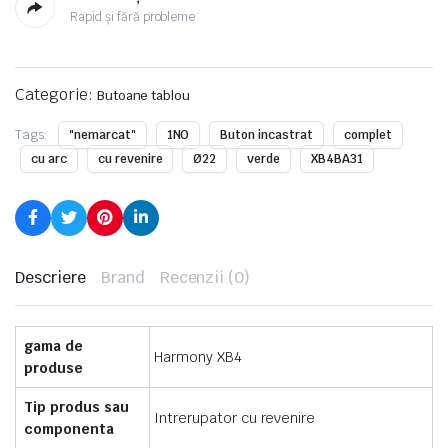
Rapid și fără probleme
Categorie:
Butoane tablou
Tags:
"nemarcat"
1NO
Buton incastrat
complet
cu arc
cu revenire
Ø22
verde
XB4BA31
Descriere
Brand
Recenzii (0)
gama de
Harmony XB4
produse
Tip produs sau
Intrerupator cu revenire
componenta