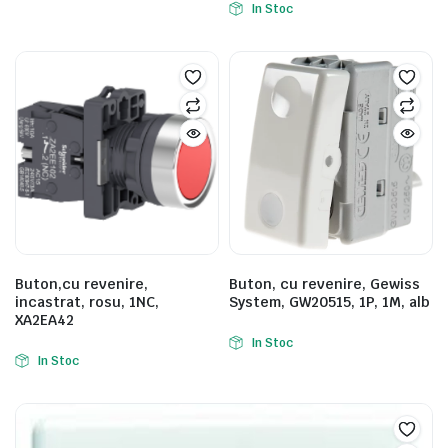
In Stoc
Buton,cu revenire,
Buton, cu revenire, Gewiss
incastrat, rosu, 1NC,
System, GW20515, 1P, 1M, alb
XA2EA42
In Stoc
In Stoc