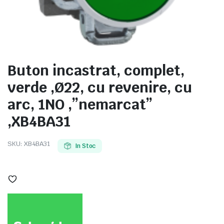
e
Buton incastrat, complet,
verde ,Ø22, cu revenire, cu
arc, 1NO ,”nemarcat”
,XB4BA31
SKU:
XB4BA31
In Stoc
e Tensiune