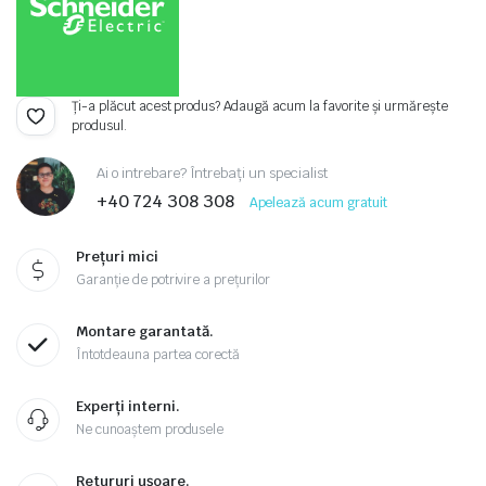
Ți-a plăcut acest produs? Adaugă acum la favorite și urmărește
produsul.
Ai o intrebare? Întrebați un specialist
+40 724 308 308
Apelează acum gratuit
Prețuri mici
Garanție de potrivire a prețurilor
Montare garantată.
Întotdeauna partea corectă
Experți interni.
Ne cunoaștem produsele
Retururi ușoare.