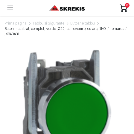
0
Prima pagină
Tablou si Sigurante
Butoane tablou
Buton incastrat, complet, verde ,Ø22, cu revenire, cu arc, 1NO ,”nemarcat”
,XB4BA31