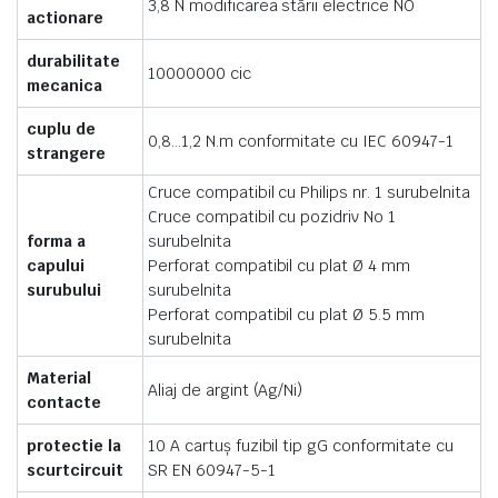
3,8 N modificarea stării electrice NO
actionare
durabilitate
10000000 cic
mecanica
cuplu de
0,8…1,2 N.m conformitate cu IEC 60947-1
strangere
Cruce compatibil cu Philips nr. 1 surubelnita
Cruce compatibil cu pozidriv No 1
forma a
surubelnita
capului
Perforat compatibil cu plat Ø 4 mm
surubului
surubelnita
Perforat compatibil cu plat Ø 5.5 mm
surubelnita
Material
Aliaj de argint (Ag/Ni)
contacte
protectie la
10 A cartuş fuzibil tip gG conformitate cu
scurtcircuit
SR EN 60947-5-1