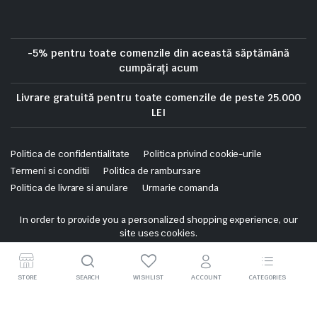
-5% pentru toate comenzile din această săptămână
cumpărați acum
Livrare gratuită pentru toate comenzile de peste 25.000
LEI
Politica de confidentialitate
Politica privind cookie-urile
Termeni si conditii
Politica de rambursare
Politica de livrare si anulare
Urmarie comanda
Copyright 2025 © Skrekis. All right reserved. Powered by iTistul.ro.
In order to provide you a personalized shopping experience, our
site uses cookies.
cookie policy
.
Accept Cookies
STORE
SEARCH
WISHLIST
ACCOUNT
CATEGORIES