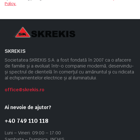
Policy.
SKREKIS
Societatea SKREKIS S.A. a fost fondată în 2007 ca o afacere
de familie și a evoluat într-o companie modernă, deservindu-
și spectrul de clientelă în comerțul cu amănuntul și cu ridicata
al echipamentelor electrice și al iluminatului.
office@skrekis.ro
Ai nevoie de ajutor?
+40 749 110 118
Luni – Vineri: 09:00 – 17:00
Sambata – Duminica: INCHIS