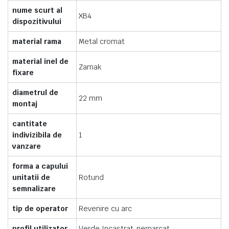
nume scurt al
XB4
dispozitivului
material rama
Metal cromat
material inel de
Zamak
fixare
diametrul de
22 mm
montaj
cantitate
indivizibila de
1
vanzare
forma a capului
unitatii de
Rotund
semnalizare
tip de operator
Revenire cu arc
profil utilizator
Verde Incastrat, nemarcat