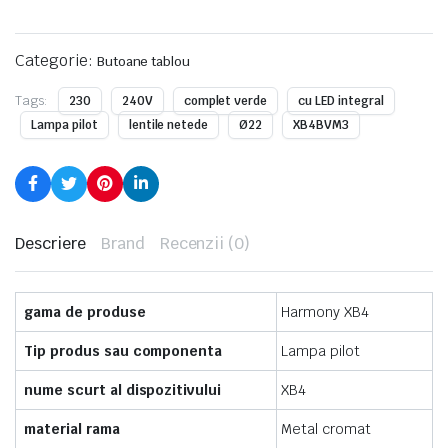
Categorie:
Butoane tablou
Tags:
230
240V
complet verde
cu LED integral
Lampa pilot
lentile netede
Ø22
XB4BVM3
Descriere
Brand
Recenzii (0)
gama de produse
Harmony XB4
Tip produs sau componenta
Lampa pilot
nume scurt al dispozitivului
XB4
material rama
Metal cromat