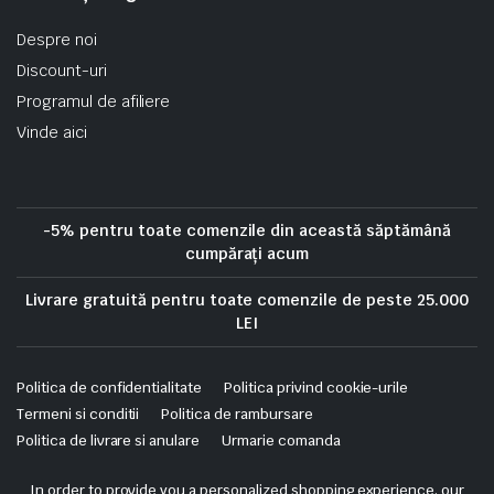
Despre noi
Discount-uri
Programul de afiliere
Vinde aici
-5% pentru toate comenzile din această săptămână
cumpărați acum
Livrare gratuită pentru toate comenzile de peste 25.000
LEI
Politica de confidentialitate
Politica privind cookie-urile
Termeni si conditii
Politica de rambursare
Politica de livrare si anulare
Urmarie comanda
Copyright 2025 © Skrekis. All right reserved. Powered by iTistul.ro.
In order to provide you a personalized shopping experience, our