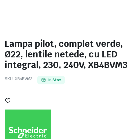
e
Lampa pilot, complet verde,
Ø22, lentile netede, cu LED
integral, 230, 240V, XB4BVM3
SKU:
XB4BVM3
In Stoc
e Tensiune