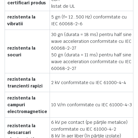
certificari produs
listat de UL
rezistenta la
5 gn (f= 12…500 Hz) conformitate cu
vibratii
IEC 60068-2-6
30 gn (durata = 18 ms) pentru half sine
wave acceleration conformitate cu IEC
rezistenta la
60068-2-27
socuri
50 gn (durata = 11 ms) pentru half sine
wave acceleration conformitate cu IEC
60068-2-27
rezistenta la
2 kV conformitate cu IEC 61000-4-4
tranzienti rapizi
rezistenta la
campuri
10 V/m conformitate cu IEC 61000-4-3
electromagnetice
6 kV pe contact (pe părţile metalice)
rezistenta la
conformitate cu IEC 61000-4-2
descarcari
8 kV în aer liber (în părţile izolate)