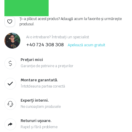
Ți-a plăcut acest produs? Adaugă acum la favorite și urmărește
produsul.
Ai o intrebare? Întrebați un specialist
+40 724 308 308
Apelează acum gratuit
Prețuri mici
Garanție de potrivire a prețurilor
Montare garantată.
Întotdeauna partea corectă
Experți interni.
Ne cunoaștem produsele
Retururi ușoare.
Rapid și fără probleme