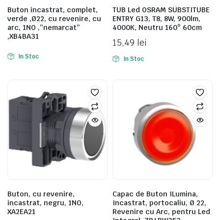
Buton incastrat, complet,
TUB Led OSRAM SUBSTITUBE
verde ,Ø22, cu revenire, cu
ENTRY G13, T8, 8W, 900lm,
arc, 1NO ,”nemarcat”
4000K, Neutru 160° 60cm
,XB4BA31
15,49
lei
In Stoc
In Stoc
Buton, cu revenire,
Capac de Buton ILumina,
incastrat, negru, 1NO,
Incastrat, portocaliu, Ø 22,
XA2EA21
Revenire cu Arc, pentru Led