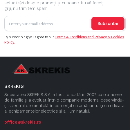
actualizări despre promoții și cupoane. Nu vă faceți
griji, nu trimitem spam!
Subscribe
By subscribing you agree to our
Terms & Conditions and Privacy & Cookies
Policy.
SKREKIS
Societatea SKREKIS S.A. a fost fondată în 2007 ca o afacere
de familie și a evoluat într-o companie modernă, deservindu-
și spectrul de clientelă în comerțul cu amănuntul și cu ridicata
al echipamentelor electrice și al iluminatului.
office@skrekis.ro