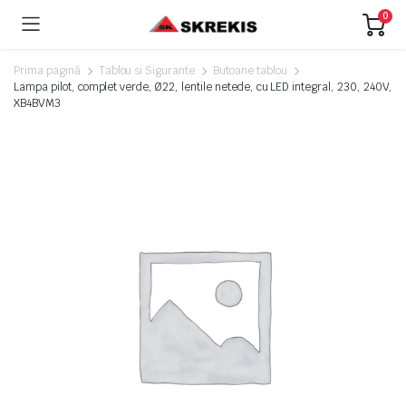
0
Prima pagină
Tablou si Sigurante
Butoane tablou
Lampa pilot, complet verde, Ø22, lentile netede, cu LED integral, 230, 240V,
XB4BVM3