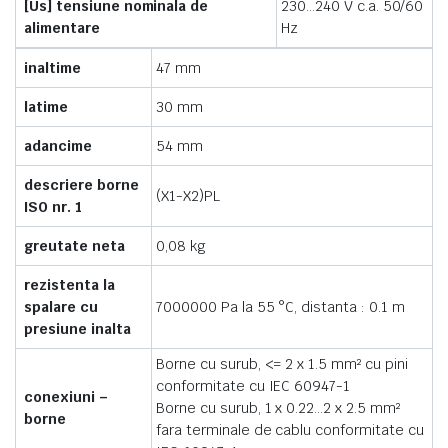
[Us] tensiune nominala de
230…240 V c.a. 50/60
alimentare
Hz
inaltime
47 mm
latime
30 mm
adancime
54 mm
descriere borne
(X1-X2)PL
ISO nr. 1
greutate neta
0,08 kg
rezistenta la
spalare cu
7000000 Pa la 55 °C, distanta : 0.1 m
presiune inalta
Borne cu surub, <= 2 x 1.5 mm² cu pini
conformitate cu IEC 60947-1
conexiuni –
Borne cu surub, 1 x 0.22…2 x 2.5 mm²
borne
fara terminale de cablu conformitate cu