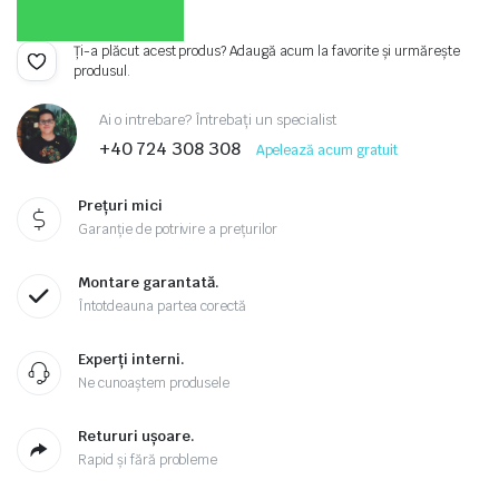
Ți-a plăcut acest produs? Adaugă acum la favorite și urmărește
produsul.
Ai o intrebare? Întrebați un specialist
+40 724 308 308
Apelează acum gratuit
Prețuri mici
Garanție de potrivire a prețurilor
Montare garantată.
Întotdeauna partea corectă
Experți interni.
Ne cunoaștem produsele
Retururi ușoare.
Rapid și fără probleme