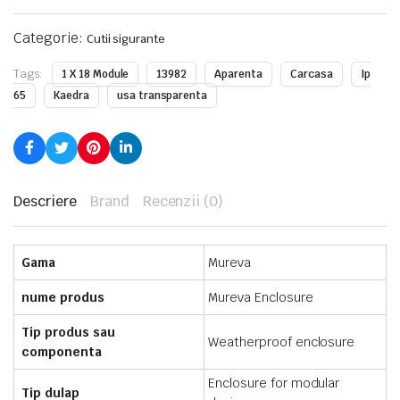
Categorie:
Cutii sigurante
Tags:
1 X 18 Module
13982
Aparenta
Carcasa
Ip
65
Kaedra
usa transparenta
Descriere
Brand
Recenzii (0)
Gama
Mureva
nume produs
Mureva Enclosure
Tip produs sau
Weatherproof enclosure
componenta
Enclosure for modular
Tip dulap