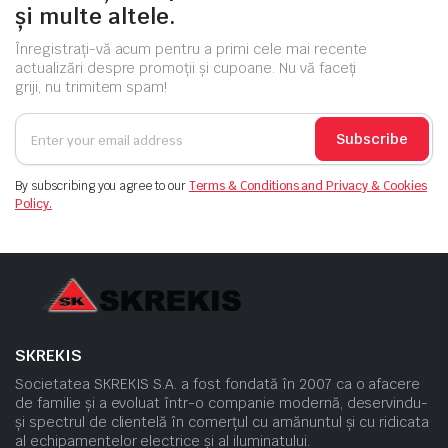
și multe altele.
Înregistrați-vă acum pentru a primi cele mai recente
actualizări despre promoții și cupoane. Nu vă faceți
griji, nu trimitem spam!
Subscribe
By subscribing you agree to our
Terms & Conditions and Privacy & Cookies
Policy.
SKREKIS
Societatea SKREKIS S.A. a fost fondată în 2007 ca o afacere
de familie și a evoluat într-o companie modernă, deservindu-
și spectrul de clientelă în comerțul cu amănuntul și cu ridicata
al echipamentelor electrice și al iluminatului.