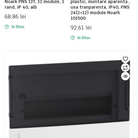
Noark PNS 12T, 12 module, 1
plastic, montare aparenta ,
rand, IP 40, alb
usa tranparenta, IP40, PNS
24(2×12) module Noark
68,86
lei
101500
92,61
lei
In Stoc
In Stoc