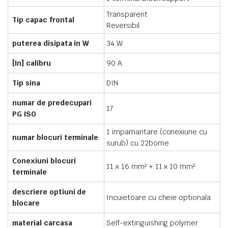
Transparent
Tip capac frontal
Reversibil
puterea disipata in W
34 W
[In] calibru
90 A
Tip sina
DIN
numar de predecupari
17
PG ISO
1 impamantare (conexiune cu
numar blocuri terminale
surub) cu 22borne
Conexiuni blocuri
11 x 16 mm² + 11 x 10 mm²
terminale
descriere optiuni de
Incuietoare cu cheie optionala
blocare
material carcasa
Self-extinguishing polymer