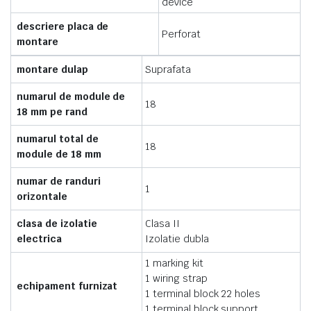
device
descriere placa de
Perforat
montare
montare dulap
Suprafata
numarul de module de
18
18 mm pe rand
numarul total de
18
module de 18 mm
numar de randuri
1
orizontale
clasa de izolatie
Clasa II
electrica
Izolatie dubla
1 marking kit
1 wiring strap
echipament furnizat
1 terminal block 22 holes
1 terminal block support