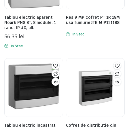
Tablou electric aparent
Resi9 MP cofret PT 1R 18M
Noark PNS 8T, 8 module, 1
usa fumurie2TB MIP12118S
rand, IP 40, alb
In Stoc
56,35
lei
In Stoc
Tablou electric incastrat
Cofret de distributie din