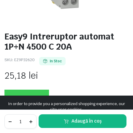
Easy9 Intreruptor automat
e
1P+N 4500 C 20A
SKU:
EZ9P32620
In Stoc
25,18
lei
e Tensiune
In order to provide you a personalized shopping experience, our
site uses cookies.
cookie policy
.
Easy9
Adaugă în coș
Intreruptor
Accept Cookies
automat
STORE
SEARCH
WISHLIST
ACCOUNT
CATEGORIES
1P+N