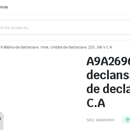
rinte
 Bobina de declansare, Imnx, Unitate de declansare, 220, 240 V C.A
A9A2696
declans
de decl
C.A
SKU:
A9A26969