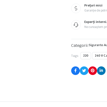
quantity
Prețuri mici
Garanție de potriv
Experți interni
Ne cunoaștem pr
Categorii:
Sigurante A
Tags:
220
240 V C.