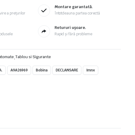
Montare garantată.
ire a prețurilor
Întotdeauna partea corectă
.
Retururi ușoare.
odusele
Rapid și fără probleme
utomate
,
Tablou si Sigurante
A.
A9A26969
Bobina
DECLANSARE
Imnx