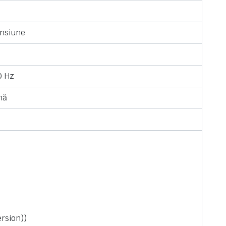
ensiune
0 Hz
nă
ersion))