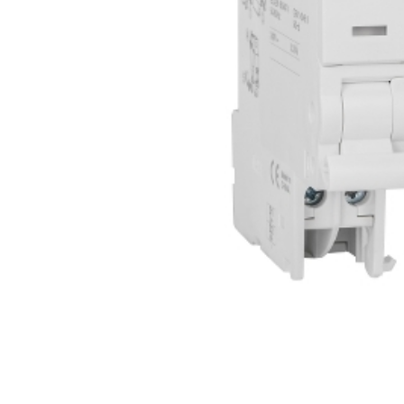
e
e Tensiune