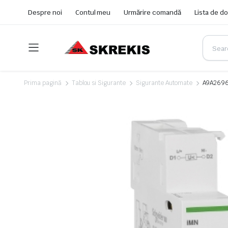
Despre noi
Contul meu
Urmărire comandă
Lista de do
Prima pagină
Tablou si Sigurante
Sigurante Automate
A9A26969