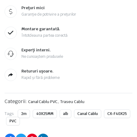
Prețuri mici
Garanție de potrivire a prețurilor
Montare garantată.
Întotdeauna partea corectă
Experți interni.
Ne cunoaștem produsele
Retururi ușoare.
Rapid și fără probleme
Categorii:
,
Canal Cablu PVC
Traseu Cablu
Tags:
2m
40X25MM
alb
Canal Cablu
CX-F40X25
PVC