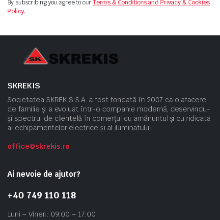
By subscribing you agree to our
Terms & Conditions and Privacy & Cookies
Policy.
SKREKIS
Societatea SKREKIS S.A. a fost fondată în 2007 ca o afacere
de familie și a evoluat într-o companie modernă, deservindu-
și spectrul de clientelă în comerțul cu amănuntul și cu ridicata
al echipamentelor electrice și al iluminatului.
office@skrekis.ro
Ai nevoie de ajutor?
+40 749 110 118
Luni – Vineri: 09:00 – 17:00