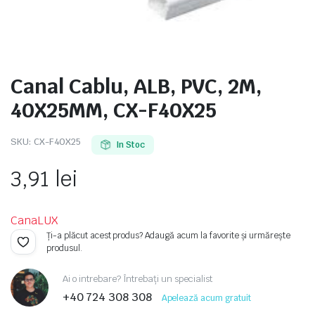
Canal Cablu, ALB, PVC, 2M,
e
40X25MM, CX-F40X25
SKU:
CX-F40X25
In Stoc
3,91
lei
CanaLUX
e Tensiune
Ți-a plăcut acest produs? Adaugă acum la favorite și urmărește
produsul.
Ai o intrebare? Întrebați un specialist
+40 724 308 308
Apelează acum gratuit