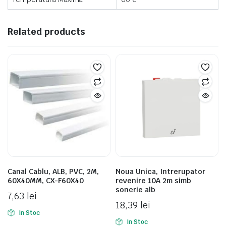
Related products
Canal Cablu, ALB, PVC, 2M,
Noua Unica, Intrerupator
60X40MM, CX-F60X40
revenire 10A 2m simb
sonerie alb
7,63
lei
18,39
lei
In Stoc
In Stoc