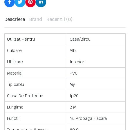
Descriere
Brand
Recenzii (0)
Utilizat Pentru
Casa/Birou
Culoare
Alb
Utilizare
Interior
Material
PVC
Tip cablu
My
Clasa De Protectie
Ip20
Lungime
2 M
Functii
Nu Propaga Flacara
Temperatura Maxima
60 C