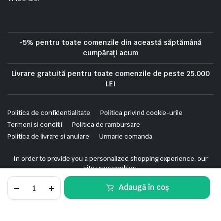
-5% pentru toate comenzile din această săptămână
cumpărați acum
Livrare gratuită pentru toate comenzile de peste 25.000
LEI
Politica de confidentialitate
Politica privind cookie-urile
Termeni si conditii
Politica de rambursare
Politica de livrare si anulare
Urmarie comanda
Copyright 2025 © Skrekis. All right reserved. Powered by iTistul.ro.
In order to provide you a personalized shopping experience, our
site uses cookies.
cookie policy
.
Canal
Adaugă în coș
Cablu,
Accept Cookies
ALB,
STORE
SEARCH
WISHLIST
ACCOUNT
CATEGORIES
PVC,
2M,
Canal