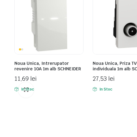
Noua Unica, Intrerupator
Noua Unica, Priza TV
revenire 10A 1m alb SCHNEIDER
individuala 1m alb S
11,69
lei
27,53
lei
In Stoc
In Stoc