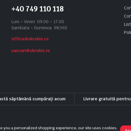
+40 749 110 118
Con
Con
Luni – Vineri: 09:00 – 17:00
Lis
Sambata – Duminica: INCHIS
Pol
office@skrekis.ro
vanzari@skrekis.ro
eastă săptămână cumpărați acum
Livrare gratuită pentr
eni si conditii
Politica de rambursare
Politica de livrare si anulare
de you a personalized shopping experience, our site uses cookies.
Ac