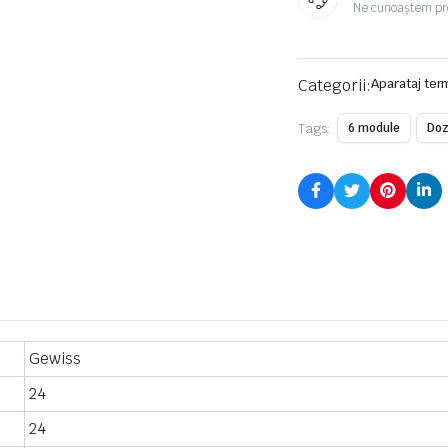
Ne cunoaștem pr
Categorii:
Aparataj ter
Tags:
6 module
Doz
Gewiss
24
24