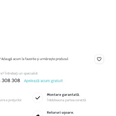
? Adaugă acum la favorite și urmărește produsul.
re? Întrebați un specialist
4 308 308
Apelează acum gratuit
Montare garantată.
ire a prețurilor
Întotdeauna partea corectă
.
Retururi ușoare.