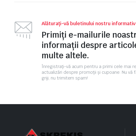
Alăturați-vă buletinului nostru informati
Primiți e-mailurile noas
informații despre articole
multe altele.
Înregistrați-vă acum pentru a primi cele mai 
actualizări despre promoții și cupoane. Nu vă f
griji, nu trimitem spam!