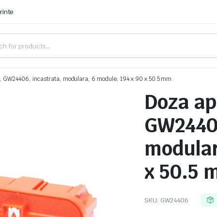
rinte
, GW24406, incastrata, modulara, 6 module, 194 x 90 x 50.5 mm
Doza ap
GW24406
modular
x 50.5
SKU:
GW24406