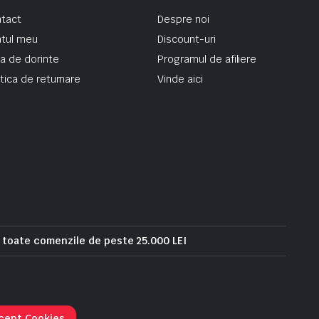
tact
Despre noi
tul meu
Discount-uri
ta de dorinte
Programul de afiliere
itica de returnare
Vinde aici
u toate comenzile de peste 25.000 LEI
Urmarie comanda
cept Cookies