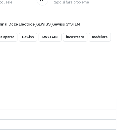
odusele
Rapid și fără probleme
minal
,
Doze Electrice
,
GEWISS
,
Gewiss SYSTEM
a aparat
Gewiss
GW24406
incastrata
modulara