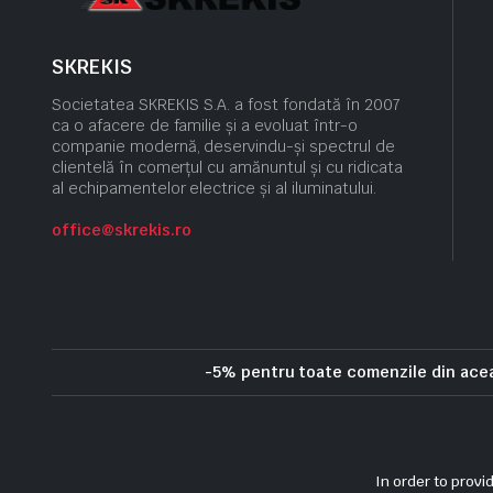
SKREKIS
Societatea SKREKIS S.A. a fost fondată în 2007
ca o afacere de familie și a evoluat într-o
companie modernă, deservindu-și spectrul de
clientelă în comerțul cu amănuntul și cu ridicata
al echipamentelor electrice și al iluminatului.
office@skrekis.ro
-5% pentru toate comenzile din ac
Politica de confidentialitate
Politica privind cookie-urile
Term
In order to provi