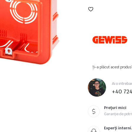
Ți-a plăcut acest produs
Ai o intreba
+40 72
Prețuri mici
Garanție de potriv
Experți interni