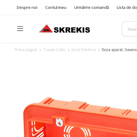
Despre noi
Contul meu
Urmărire comandă
Lista de do
Prima pagină
Traseu Cablu
Doze Electrice
Doza aparat, Gewiss