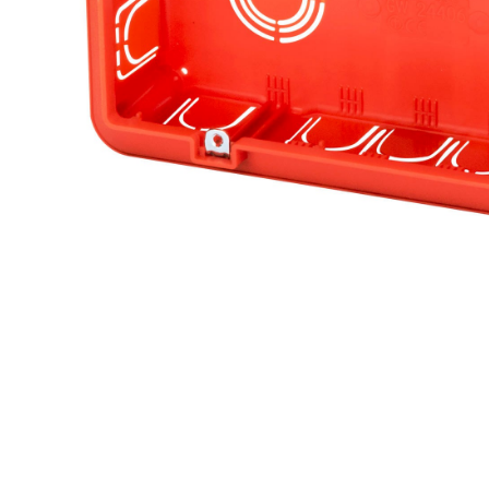
e
e Tensiune