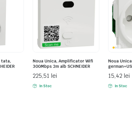
 tata,
Noua Unica, Amplificator Wifi
Noua Unica,
CHEIDER
300Mbps 2m alb SCHNEIDER
german+USB
225,51
lei
15,42
lei
In Stoc
In Stoc