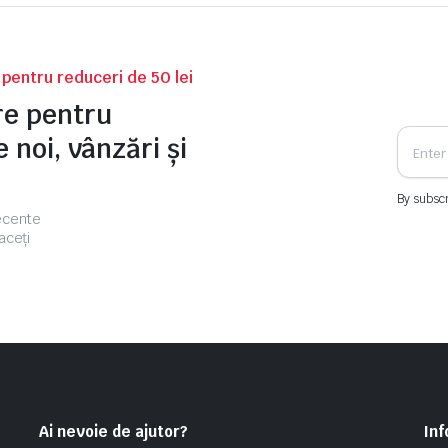
v pentru reduceri de 50 lei
tre pentru
 noi, vânzări și
By subscr
recente
aceți
Ai nevoie de ajutor?
Inf