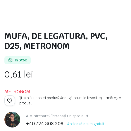
MUFA, DE LEGATURA, PVC,
e
D25, METRONOM
In Stoc
0,61
lei
METRONOM
e Tensiune
Ți-a plăcut acest produs? Adaugă acum la favorite și urmărește
produsul.
Ai o intrebare? Întrebați un specialist
+40 724 308 308
Apelează acum gratuit