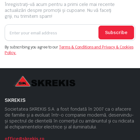
Înregistrați-vă acum pentru a primi cele mai recente
actualizări despre promoții și cupoane. Nu vă faceți
griji, nu trimitem spam!
Subscribe
By subscribing you agree to our
Terms & Conditions and Privacy & Cookies
Policy.
SKREKIS
Societatea SKREKIS S.A. a fost fondată în 2007 ca o afacere
de familie și a evoluat într-o companie modernă, deservindu-
și spectrul de clientelă în comerțul cu amănuntul și cu ridicata
al echipamentelor electrice și al iluminatului.
office@skrekis.ro