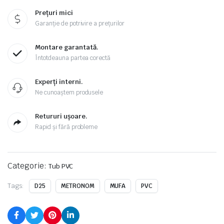
Prețuri mici
Garanție de potrivire a prețurilor
Montare garantată.
Întotdeauna partea corectă
Experți interni.
Ne cunoaștem produsele
Retururi ușoare.
Rapid și fără probleme
Categorie:
Tub PVC
Tags:
D25
METRONOM
MUFA
PVC