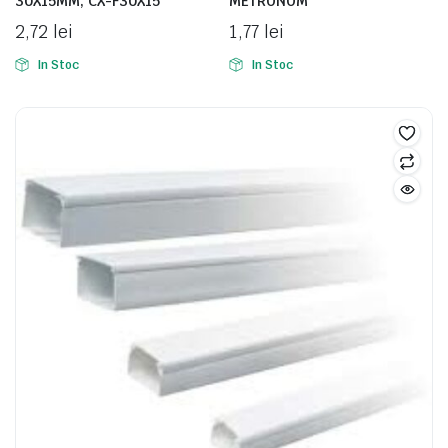
30X15MM, CX-F30X15
METRONOM
2,72
lei
1,77
lei
In Stoc
In Stoc