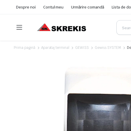
Despre noi
Contul meu
Urmărire comandă
Lista de do
Prima pagină
Aparataj terminal
GEWISS
Gewiss SYSTEM
De