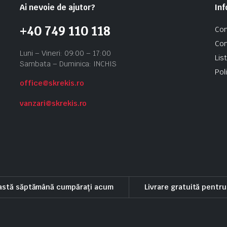
Ai nevoie de ajutor?
Inf
+40 749 110 118
Con
Con
Luni – Vineri: 09:00 – 17:00
Lis
Sambata – Duminica: INCHIS
Pol
office@skrekis.ro
vanzari@skrekis.ro
eastă săptămână cumpărați acum
Livrare gratuită pentr