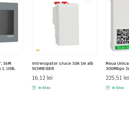
″, 16M
Intrerupator cruce 10A 1m alb
Noua Unica,
x 1, USB,
SCHNEIDER
300Mbps 2
16,12
lei
225,51
le
In Stoc
In Stoc