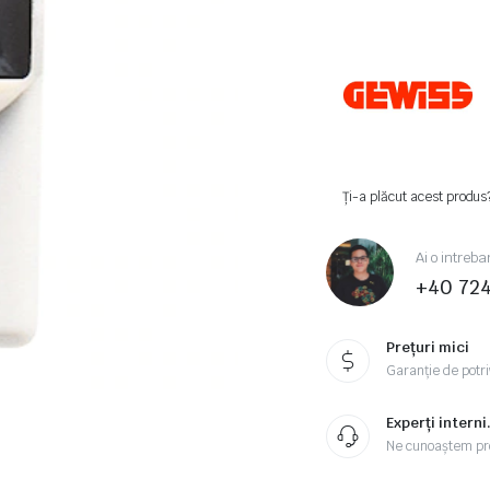
Ți-a plăcut acest produs
Ai o intreba
+40 72
Prețuri mici
Garanție de potriv
Experți interni
Ne cunoaștem pr