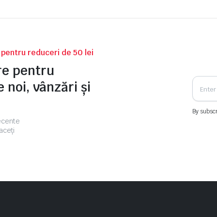
v pentru reduceri de 50 lei
tre pentru
 noi, vânzări și
By subscr
recente
aceți