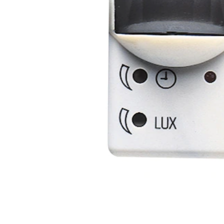
e
e Tensiune