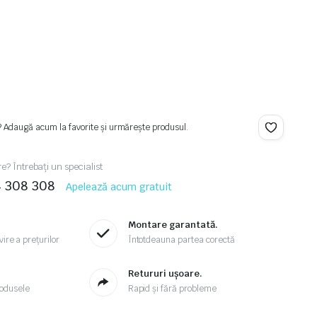
? Adaugă acum la favorite și urmărește produsul.
re? Întrebați un specialist
4 308 308
Apelează acum gratuit
Montare garantată.
ire a prețurilor
Întotdeauna partea corectă
.
Retururi ușoare.
odusele
Rapid și fără probleme