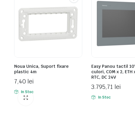
Noua Unica, Suport fixare
Easy Panou tactil 10
plastic 4m
culori, COM x 2, ETH 
RTC, DC 24V
7,40
lei
3.795,71
lei
In Stoc
In Stoc