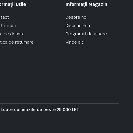
ormații Utile
Informații Magazin
tact
Despre noi
tul meu
Discount-uri
ta de dorinte
Programul de afiliere
itica de returnare
Vinde aici
u toate comenzile de peste 25.000 LEI