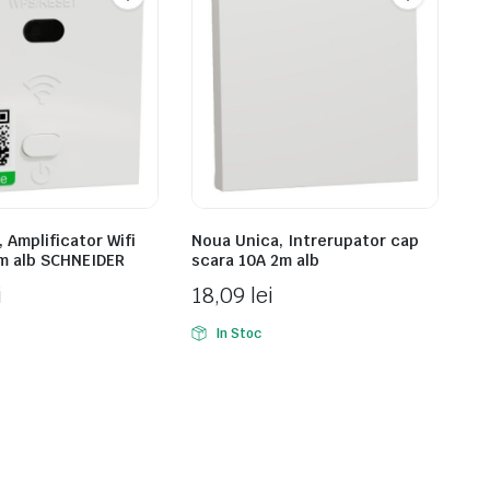
 Amplificator Wifi
Noua Unica, Intrerupator cap
m alb SCHNEIDER
scara 10A 2m alb
i
18,09
lei
In Stoc