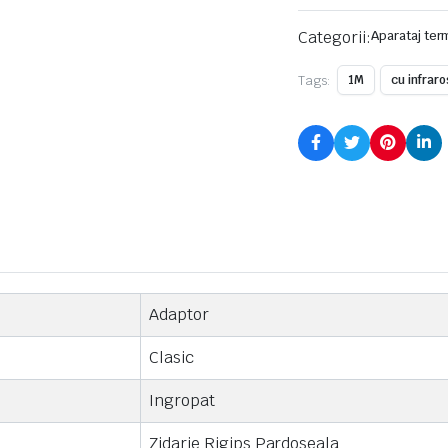
Categorii:
Aparataj ter
Tags:
1M
cu infrar
Adaptor
Clasic
Ingropat
Zidarie Rigips Pardoseala