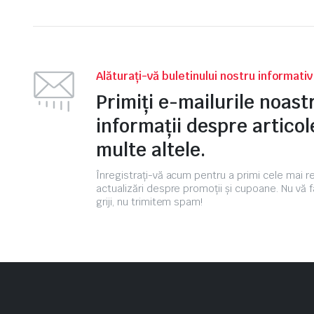
Alăturați-vă buletinului nostru informati
Primiți e-mailurile noas
informații despre articole
multe altele.
Înregistrați-vă acum pentru a primi cele mai 
actualizări despre promoții și cupoane. Nu vă f
griji, nu trimitem spam!