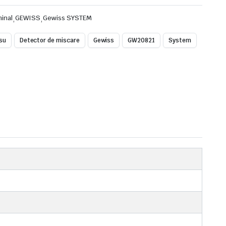
minal
,
GEWISS
,
Gewiss SYSTEM
osu
Detector de miscare
Gewiss
GW20821
System