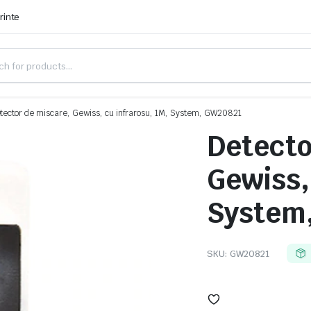
rinte
tector de miscare, Gewiss, cu infrarosu, 1M, System, GW20821
Detecto
Gewiss,
System
SKU:
GW20821