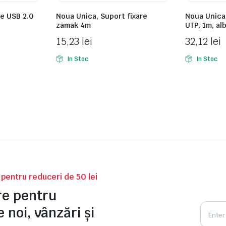
re USB 2.0
Noua Unica, Suport fixare
Noua Unica,
zamak 4m
UTP, 1m, a
15,23
lei
32,12
lei
In Stoc
In Stoc
v pentru reduceri de 50 lei
tre pentru
 noi, vânzări și