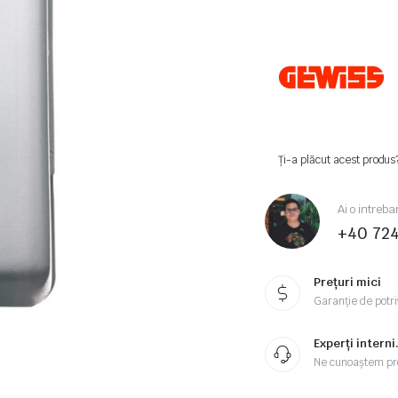
Ți-a plăcut acest produs
Ai o intreba
+40 72
Prețuri mici
Garanție de potriv
Experți interni
Ne cunoaștem pr