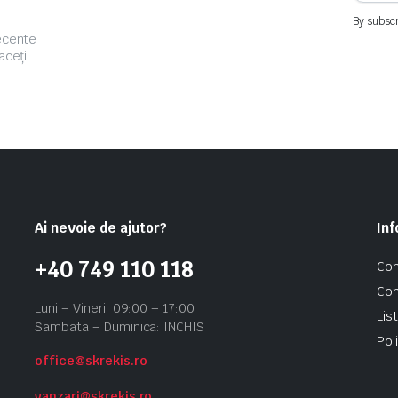
By subscr
recente
aceți
Ai nevoie de ajutor?
Inf
+40 749 110 118
Con
Con
Luni – Vineri: 09:00 – 17:00
Lis
Sambata – Duminica: INCHIS
Pol
office@skrekis.ro
vanzari@skrekis.ro