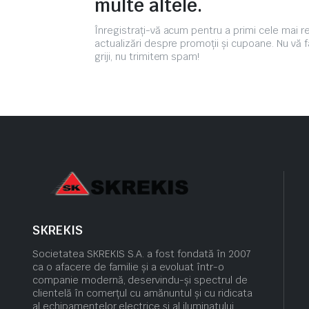
multe altele.
Înregistrați-vă acum pentru a primi cele mai 
actualizări despre promoții și cupoane. Nu vă f
griji, nu trimitem spam!
SKREKIS
Societatea SKREKIS S.A. a fost fondată în 2007
ca o afacere de familie și a evoluat într-o
companie modernă, deservindu-și spectrul de
clientelă în comerțul cu amănuntul și cu ridicata
al echipamentelor electrice și al iluminatului.