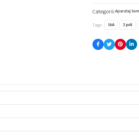
Categorii:
Aparataj ter
Tags:
16A
2 poli