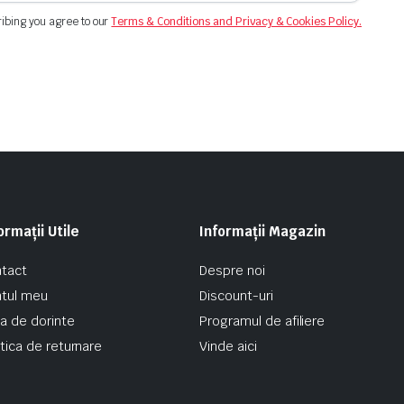
ibing you agree to our
Terms & Conditions and Privacy & Cookies Policy.
ormații Utile
Informații Magazin
tact
Despre noi
tul meu
Discount-uri
ta de dorinte
Programul de afiliere
itica de returnare
Vinde aici