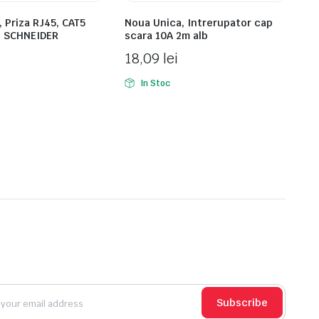
 Priza RJ45, CAT5
Noua Unica, Intrerupator cap
lb SCHNEIDER
scara 10A 2m alb
18,09
lei
In Stoc
Subscribe