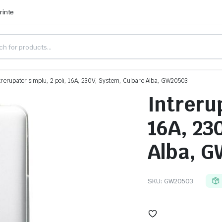
rinte
trerupator simplu, 2 poli, 16A, 230V, System, Culoare Alba, GW20503
Intrerup
16A, 23
Alba, 
SKU:
GW20503