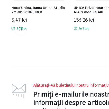
Noua Unica, Rama Unica Studio
UNICA Priza incarca
2m alb SCHNEIDER
A+C 2 module Alb
5,47
lei
156,26
lei
In Stoc
In Stoc
Alăturați-vă buletinului nostru informati
Primiți e-mailurile noas
informații despre articole