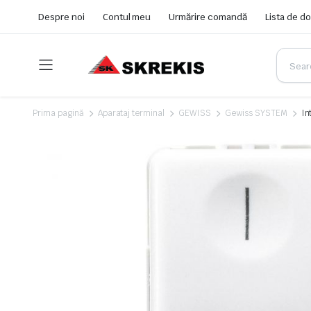
Despre noi
Contul meu
Urmărire comandă
Lista de do
Prima pagină
Aparataj terminal
GEWISS
Gewiss SYSTEM
In