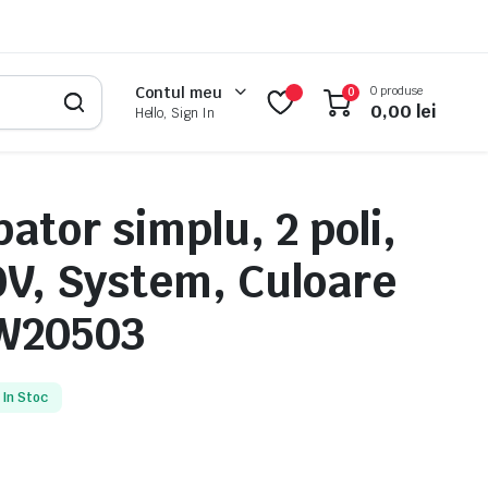
0 produse
Contul meu
0
0,00
lei
Hello, Sign In
ator simplu, 2 poli,
0V, System, Culoare
GW20503
In Stoc