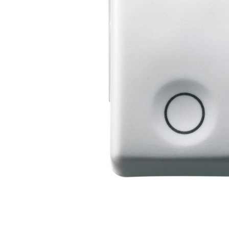
e
e Tensiune