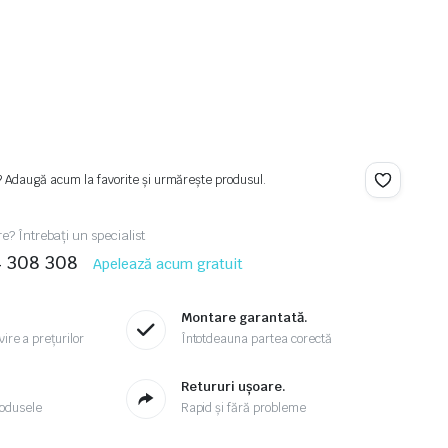
? Adaugă acum la favorite și urmărește produsul.
re? Întrebați un specialist
4 308 308
Apelează acum gratuit
Montare garantată.
ire a prețurilor
Întotdeauna partea corectă
.
Retururi ușoare.
odusele
Rapid și fără probleme