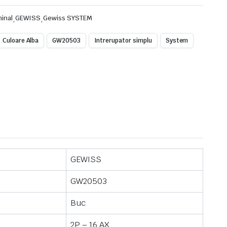
minal
,
GEWISS
,
Gewiss SYSTEM
Culoare Alba
GW20503
Intrerupator simplu
System
GEWISS
GW20503
Buc
2P – 16 AX