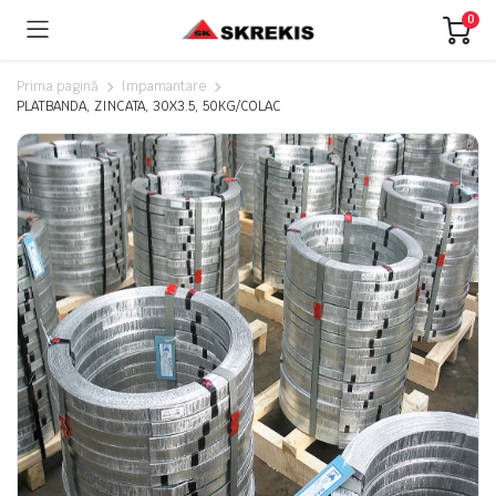
0
Prima pagină
Impamantare
PLATBANDA, ZINCATA, 30X3.5, 50KG/COLAC