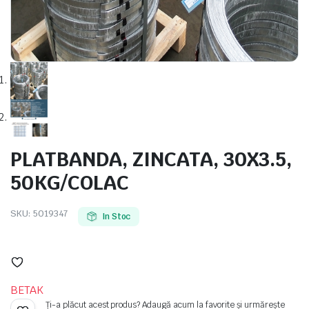
e
PLATBANDA, ZINCATA, 30X3.5,
50KG/COLAC
SKU:
5019347
In Stoc
e Tensiune
BETAK
Ți-a plăcut acest produs? Adaugă acum la favorite și urmărește