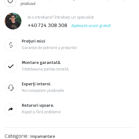
produsul.
Ai o intrebare? Întrebați un specialist
+40 724 308 308
Apelează acum gratuit
Prețuri mici
Garanție de potrivire a prețurilor
Montare garantată.
Întotdeauna partea corectă
Experți interni.
Ne cunoaștem produsele
Retururi ușoare.
Rapid și fără probleme
Categorie:
Impamantare