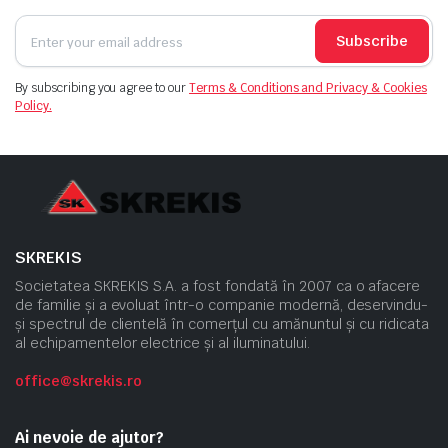
Subscribe
By subscribing you agree to our
Terms & Conditions and Privacy & Cookies
Policy.
SKREKIS
Societatea SKREKIS S.A. a fost fondată în 2007 ca o afacere
de familie și a evoluat într-o companie modernă, deservindu-
și spectrul de clientelă în comerțul cu amănuntul și cu ridicata
al echipamentelor electrice și al iluminatului.
office@skrekis.ro
Ai nevoie de ajutor?