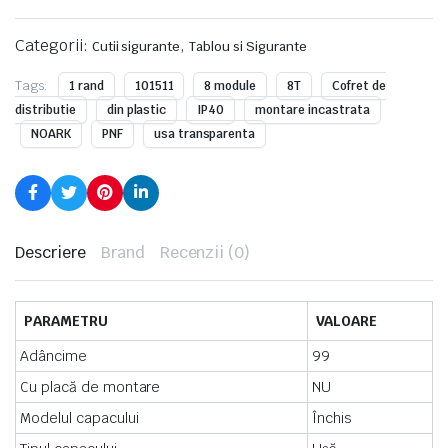
Categorii:
,
Cutii sigurante
Tablou si Sigurante
Tags:
1 rand
101511
8 module
8T
Cofret de
distributie
din plastic
IP40
montare incastrata
NOARK
PNF
usa transparenta
Descriere
Brand
Recenzii (0)
PARAMETRU
VALOARE
Adâncime
99
Cu placă de montare
NU
Modelul capacului
Închis