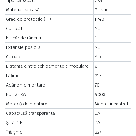
Tipul capacului
Ușă
Material carcasă
Plastic
Grad de protecție (IP)
IP40
Cu lacăt
NU
Număr de rânduri
1
Extensie posibilă
NU
Culoare
Alb
Distanța dintre echipamentele modulare
8
Lățime
213
Adâncime montare
70
Număr RAL
9003
Metodă de montare
Montaj încastrat
Capac/ușă transparentă
DA
Șină DIN
DA
Înălțime
227