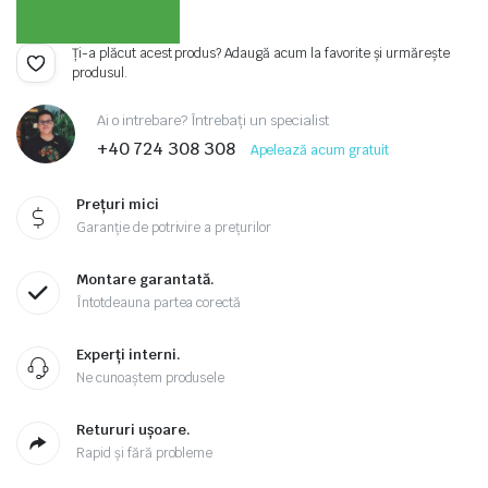
Ți-a plăcut acest produs? Adaugă acum la favorite și urmărește
produsul.
Ai o intrebare? Întrebați un specialist
+40 724 308 308
Apelează acum gratuit
Prețuri mici
Garanție de potrivire a prețurilor
Montare garantată.
Întotdeauna partea corectă
Experți interni.
Ne cunoaștem produsele
Retururi ușoare.
Rapid și fără probleme