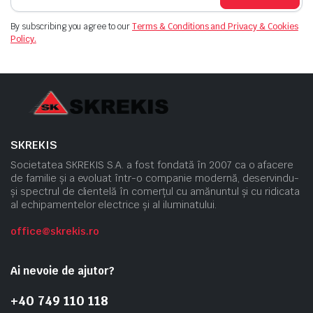
By subscribing you agree to our
Terms & Conditions and Privacy & Cookies
Policy.
SKREKIS
Societatea SKREKIS S.A. a fost fondată în 2007 ca o afacere
de familie și a evoluat într-o companie modernă, deservindu-
și spectrul de clientelă în comerțul cu amănuntul și cu ridicata
al echipamentelor electrice și al iluminatului.
office@skrekis.ro
Ai nevoie de ajutor?
+40 749 110 118