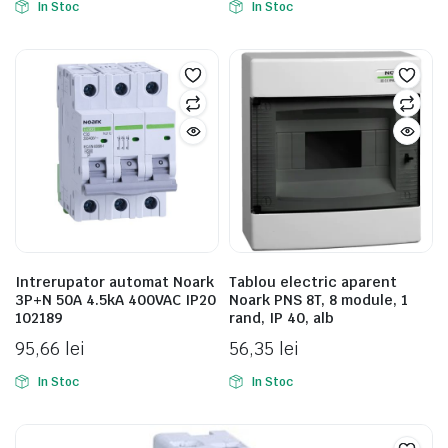
In Stoc
In Stoc
Intrerupator automat Noark
Tablou electric aparent
3P+N 50A 4.5kA 400VAC IP20
Noark PNS 8T, 8 module, 1
102189
rand, IP 40, alb
95,66
lei
56,35
lei
In Stoc
In Stoc