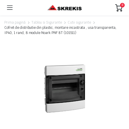
0
Prima pagină
Tablou si Sigurante
Cutii sigurante
Cofret de distributie din plastic, montare incastrata , usa transparenta,
IP40, 1 rand, 8 module Noark PNF 8T (101511)