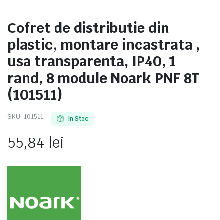
Cofret de distributie din
plastic, montare incastrata ,
e
usa transparenta, IP40, 1
rand, 8 module Noark PNF 8T
(101511)
SKU:
101511
In Stoc
55,84
lei
e Tensiune