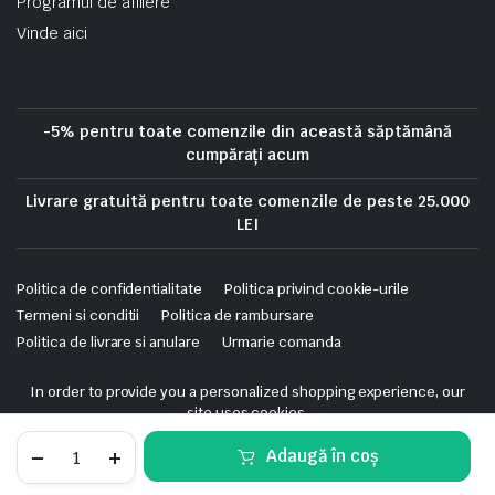
Programul de afiliere
Vinde aici
-5% pentru toate comenzile din această săptămână
cumpărați acum
Livrare gratuită pentru toate comenzile de peste 25.000
LEI
Politica de confidentialitate
Politica privind cookie-urile
Termeni si conditii
Politica de rambursare
Politica de livrare si anulare
Urmarie comanda
Copyright 2025 © Skrekis. All right reserved. Powered by iTistul.ro.
In order to provide you a personalized shopping experience, our
site uses cookies.
cookie policy
.
Cofret
Adaugă în coș
de
Accept Cookies
distributie
STORE
SEARCH
WISHLIST
ACCOUNT
CATEGORIES