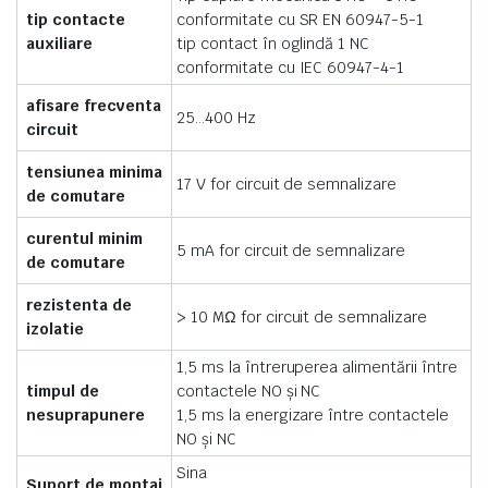
tip contacte
conformitate cu SR EN 60947-5-1
auxiliare
tip contact în oglindă 1 NC
conformitate cu IEC 60947-4-1
afisare frecventa
25…400 Hz
circuit
tensiunea minima
17 V for circuit de semnalizare
de comutare
curentul minim
5 mA for circuit de semnalizare
de comutare
rezistenta de
> 10 MΩ for circuit de semnalizare
izolatie
1,5 ms la întreruperea alimentării între
timpul de
contactele NO şi NC
nesuprapunere
1,5 ms la energizare între contactele
NO şi NC
Sina
Suport de montaj