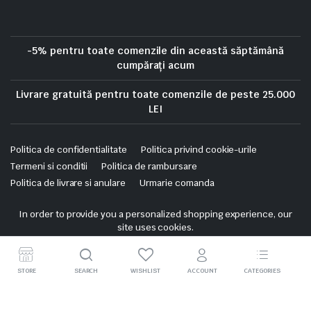
-5% pentru toate comenzile din această săptămână
cumpărați acum
Livrare gratuită pentru toate comenzile de peste 25.000
LEI
Politica de confidentialitate
Politica privind cookie-urile
Termeni si conditii
Politica de rambursare
Politica de livrare si anulare
Urmarie comanda
Copyright 2025 © Skrekis. All right reserved. Powered by iTistul.ro.
In order to provide you a personalized shopping experience, our
site uses cookies.
cookie policy
.
Accept Cookies
STORE
SEARCH
WISHLIST
ACCOUNT
CATEGORIES