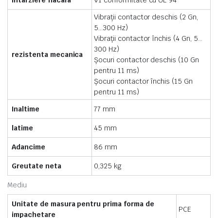
Intarziere flacara
V1 conformitate cu UL 94
Vibraţii contactor deschis (2 Gn,
5…300 Hz)
Vibraţii contactor închis (4 Gn, 5…
300 Hz)
rezistenta mecanica
Şocuri contactor deschis (10 Gn
pentru 11 ms)
Şocuri contactor închis (15 Gn
pentru 11 ms)
Inaltime
77 mm
latime
45 mm
Adancime
86 mm
Greutate neta
0,325 kg
Mediu
Unitate de masura pentru prima forma de
PCE
impachetare