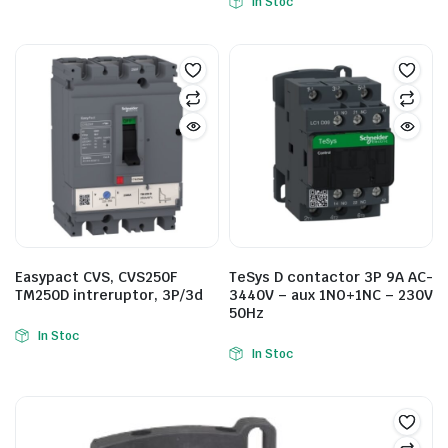
In Stoc
Easypact CVS, CVS250F
TeSys D contactor 3P 9A AC-
TM250D intreruptor, 3P/3d
3440V – aux 1NO+1NC – 230V
50Hz
In Stoc
In Stoc