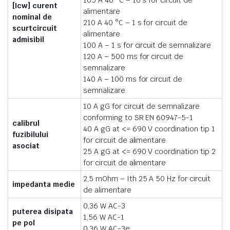
105 A 40 °C – 10 s for circuit de
[Icw] curent
alimentare
nominal de
210 A 40 °C – 1 s for circuit de
scurtcircuit
alimentare
admisibil
100 A – 1 s for circuit de semnalizare
120 A – 500 ms for circuit de
semnalizare
140 A – 100 ms for circuit de
semnalizare
10 A gG for circuit de semnalizare
conforming to SR EN 60947-5-1
calibrul
40 A gG at <= 690 V coordination tip 1
fuzibilului
for circuit de alimentare
asociat
25 A gG at <= 690 V coordination tip 2
for circuit de alimentare
2,5 mOhm – Ith 25 A 50 Hz for circuit
impedanta medie
de alimentare
0,36 W AC-3
puterea disipata
1,56 W AC-1
pe pol
0,36 W AC-3e