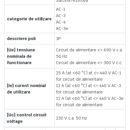
Sarcina rezistiva
AC-1
AC-3
categorie de utilizare
AC-4
AC-3e
descriere poli
3P
[Ue] tensiune
Circuit de alimentare <= 690 V c.a.
nominala de
50 Hz
functionare
Circuit de alimentare <= 300 V c.c.
25 A (at <60 °C) at <= 440 V AC-1
for circuit de alimentare
[Ie] curent nominal
12 A (at <60 °C) at <= 440 V AC-3
de utilizare
for circuit de alimentare
12 A (at <60 °C) at <= 440 V AC-3e
for circuit de alimentare
[Uc] control circuit
230 V c.a. 50 Hz
voltage