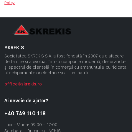
Policy.
SKREKIS
Societatea SKREKIS S.A. a fost fondată în 2007 ca o afacere
de familie și a evoluat într-o companie modernă, deservindu-
și spectrul de clientelă în comerțul cu amănuntul și cu ridicata
al echipamentelor electrice și al iluminatului.
office@skrekis.ro
Ai nevoie de ajutor?
+40 749 110 118
Luni – Vineri: 09:00 – 17:00
Sambata – Duminica: INCHIS