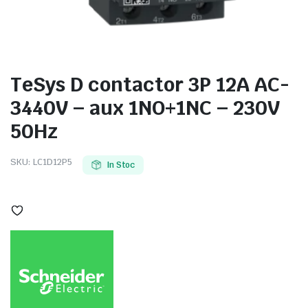
TeSys D contactor 3P 12A AC-
e
3440V – aux 1NO+1NC – 230V
50Hz
SKU:
LC1D12P5
In Stoc
e Tensiune