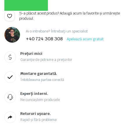
Ți-a plăcut acest produs? Adaugă acum la favorite și urmărește
produsul.
Ai o intrebare? Întrebați un specialist
+40 724 308 308
Apelează acum gratuit
Prețuri mici
Garanție de potrivire a prețurilor
Montare garantată.
Întotdeauna partea corectă
Experți interni.
Ne cunoaștem produsele
Retururi ușoare.
Rapid și fără probleme