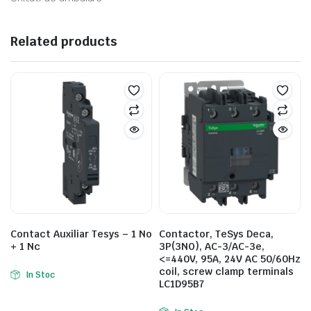
Related products
Contact Auxiliar Tesys – 1 No
Contactor, TeSys Deca,
+ 1 Nc
3P(3NO), AC-3/AC-3e,
<=440V, 95A, 24V AC 50/60Hz
coil, screw clamp terminals
In Stoc
LC1D95B7