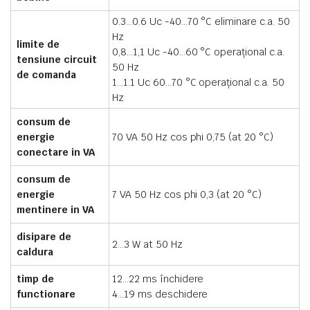
0.3…0.6 Uc -40…70 °C eliminare c.a. 50
Hz
limite de
0,8…1,1 Uc -40…60 °C operaţional c.a.
tensiune circuit
50 Hz
de comanda
1…1.1 Uc 60…70 °C operaţional c.a. 50
Hz
consum de
energie
70 VA 50 Hz cos phi 0,75 (at 20 °C)
conectare in VA
consum de
energie
7 VA 50 Hz cos phi 0,3 (at 20 °C)
mentinere in VA
disipare de
2…3 W at 50 Hz
caldura
timp de
12…22 ms închidere
functionare
4…19 ms deschidere