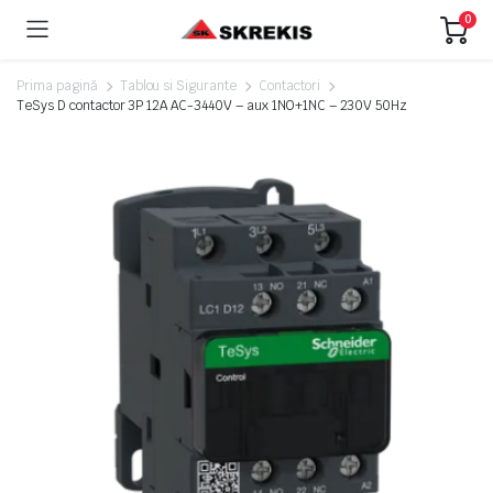
0
Prima pagină
Tablou si Sigurante
Contactori
TeSys D contactor 3P 12A AC-3440V – aux 1NO+1NC – 230V 50Hz