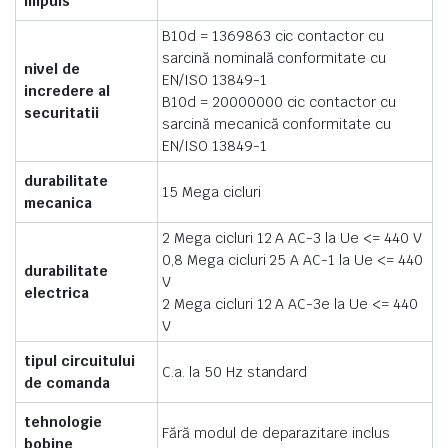
impuls
B10d = 1369863 cic contactor cu
sarcină nominală conformitate cu
nivel de
EN/ISO 13849-1
incredere al
B10d = 20000000 cic contactor cu
securitatii
sarcină mecanică conformitate cu
EN/ISO 13849-1
durabilitate
15 Mega cicluri
mecanica
2 Mega cicluri 12 A AC-3 la Ue <= 440 V
0,8 Mega cicluri 25 A AC-1 la Ue <= 440
durabilitate
V
electrica
2 Mega cicluri 12 A AC-3e la Ue <= 440
V
tipul circuitului
C.a. la 50 Hz standard
de comanda
tehnologie
Fără modul de deparazitare inclus
bobine