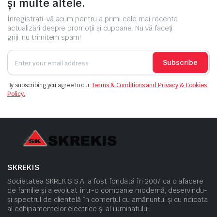
și multe altele.
Înregistrați-vă acum pentru a primi cele mai recente
actualizări despre promoții și cupoane. Nu vă faceți
griji, nu trimitem spam!
Subscribe
By subscribing you agree to our
Terms & Conditions and Privacy & Cookies
Policy.
SKREKIS
Societatea SKREKIS S.A. a fost fondată în 2007 ca o afacere
de familie și a evoluat într-o companie modernă, deservindu-
și spectrul de clientelă în comerțul cu amănuntul și cu ridicata
al echipamentelor electrice și al iluminatului.