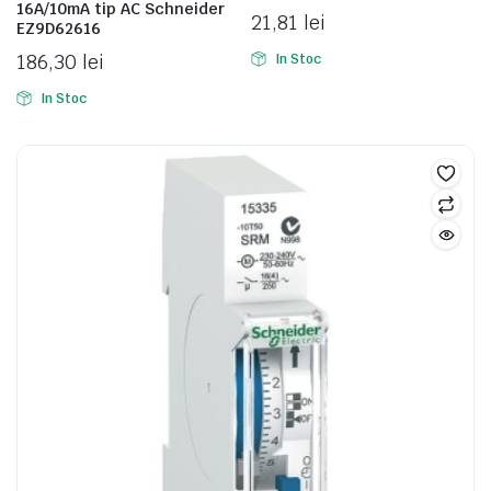
16A/10mA tip AC Schneider
21,81
lei
EZ9D62616
186,30
lei
In Stoc
In Stoc