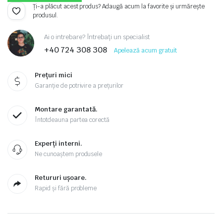
Ți-a plăcut acest produs? Adaugă acum la favorite și urmărește
produsul.
Ai o intrebare? Întrebați un specialist
+40 724 308 308
Apelează acum gratuit
Prețuri mici
Garanție de potrivire a prețurilor
Montare garantată.
Întotdeauna partea corectă
Experți interni.
Ne cunoaștem produsele
Retururi ușoare.
Rapid și fără probleme