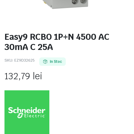
Easy9 RCBO 1P+N 4500 AC
e
30mA C 25A
SKU:
EZ9D32625
In Stoc
132,79
lei
e Tensiune