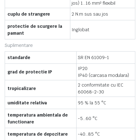
jos) 1…16 mm² flexibil
cuplu de strangere
2 N.m sus sau jos
protectie de scurgere la
Inglobat
pamant
Suplimentare
standarde
SR EN 61009-1
IP20
grad de protectie IP
IP40 (carcasa modulara)
2 conformitate cu IEC
tropicalizare
60068-2-30
umiditate relativa
95 % la 55 °C
temperatura ambientala de
-5…60 °C
functionare
temperatura de depozitare
-40…85 °C