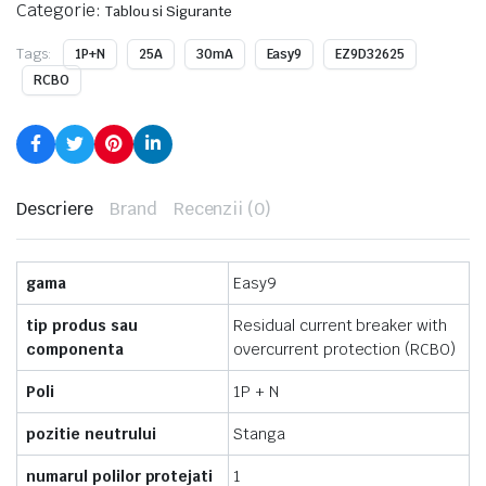
Categorie:
Tablou si Sigurante
Tags:
1P+N
25A
30mA
Easy9
EZ9D32625
RCBO
Descriere
Brand
Recenzii (0)
gama
Easy9
tip produs sau
Residual current breaker with
componenta
overcurrent protection (RCBO)
Poli
1P + N
pozitie neutrului
Stanga
numarul polilor protejati
1