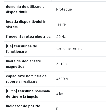
domeniu de utilizare al
Protectie
dispozitivului
locatia dispozitivului in
Iesire
sistem
frecventa retea electrica
50 Hz
[Ue] tensiunea de
230 V c.a. 50 Hz
functionare
limita de declansare
5…10 x In
magnetica
capacitate nominala de
4500 A
rupere si realizare
[Uimp] tensiune nominala
4 kV
de tinere la impuls
indicator de pozitie
Da