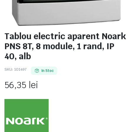
Tablou electric aparent Noark
e
PNS 8T, 8 module, 1 rand, IP
40, alb
SKU:
101497
In Stoc
56,35
lei
e Tensiune