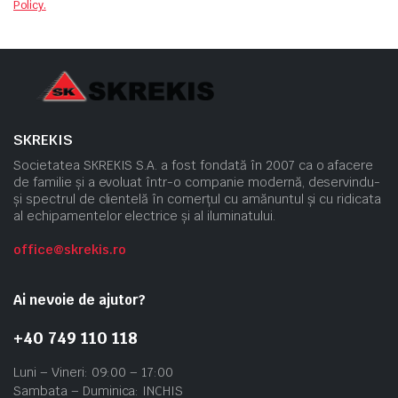
Policy.
SKREKIS
Societatea SKREKIS S.A. a fost fondată în 2007 ca o afacere
de familie și a evoluat într-o companie modernă, deservindu-
și spectrul de clientelă în comerțul cu amănuntul și cu ridicata
al echipamentelor electrice și al iluminatului.
office@skrekis.ro
Ai nevoie de ajutor?
+40 749 110 118
Luni – Vineri: 09:00 – 17:00
Sambata – Duminica: INCHIS