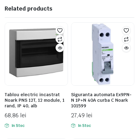
Related products
Tablou electric incastrat
Siguranta automata Ex9PN-
Noark PNS 12T, 12 module, 1
N 1P+N 40A curba C Noark
rand, IP 40, alb
101599
68,86
lei
27,49
lei
In Stoc
In Stoc