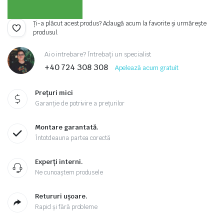
Ți-a plăcut acest produs? Adaugă acum la favorite și urmărește
produsul.
Ai o intrebare? Întrebați un specialist
+40 724 308 308
Apelează acum gratuit
Prețuri mici
Garanție de potrivire a prețurilor
Montare garantată.
Întotdeauna partea corectă
Experți interni.
Ne cunoaștem produsele
Retururi ușoare.
Rapid și fără probleme