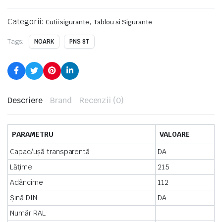
Categorii:
,
Cutii sigurante
Tablou si Sigurante
Tags:
NOARK
PNS 8T
Descriere
Brand
Recenzii (0)
PARAMETRU
VALOARE
Capac/ușă transparentă
DA
Lățime
215
Adâncime
112
Șină DIN
DA
Număr RAL