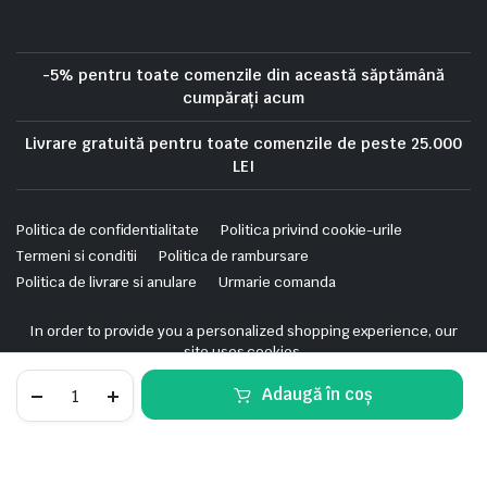
-5% pentru toate comenzile din această săptămână
cumpărați acum
Livrare gratuită pentru toate comenzile de peste 25.000
LEI
Politica de confidentialitate
Politica privind cookie-urile
Termeni si conditii
Politica de rambursare
Politica de livrare si anulare
Urmarie comanda
Copyright 2025 © Skrekis. All right reserved. Powered by iTistul.ro.
In order to provide you a personalized shopping experience, our
site uses cookies.
cookie policy
.
Tablou
Adaugă în coș
electric
Accept Cookies
aparent
STORE
SEARCH
WISHLIST
ACCOUNT
CATEGORIES
Noark
PNS
Tablou
Adaugă în coș
8T,
electric