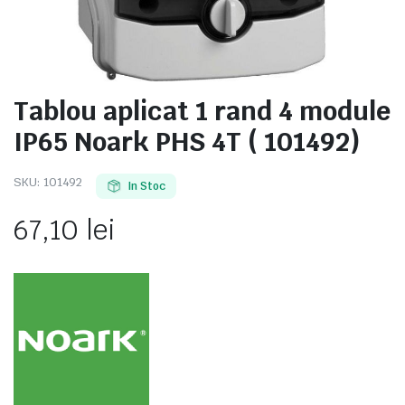
Tablou aplicat 1 rand 4 module
e
IP65 Noark PHS 4T ( 101492)
SKU:
101492
In Stoc
67,10
lei
e Tensiune