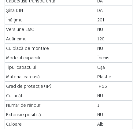
Capac/ușă transparentă
DA
Șină DIN
DA
Înălțime
201
Versiune EMC
NU
Adâncime
120
Cu placă de montare
NU
Modelul capacului
Închis
Tipul capacului
Ușă
Material carcasă
Plastic
Grad de protecție (IP)
IP65
Cu lacăt
NU
Număr de rânduri
1
Extensie posibilă
NU
Culoare
Alb