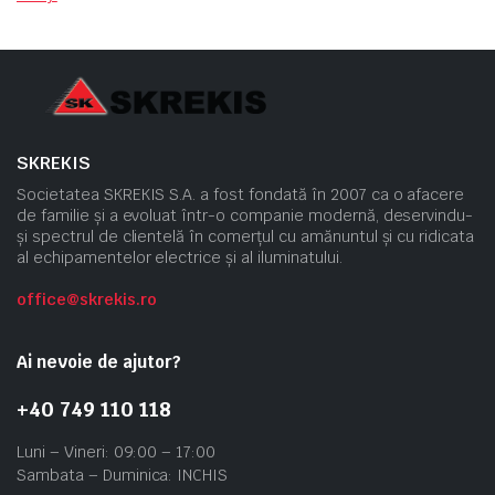
SKREKIS
Societatea SKREKIS S.A. a fost fondată în 2007 ca o afacere
de familie și a evoluat într-o companie modernă, deservindu-
și spectrul de clientelă în comerțul cu amănuntul și cu ridicata
al echipamentelor electrice și al iluminatului.
office@skrekis.ro
Ai nevoie de ajutor?
+40 749 110 118
Luni – Vineri: 09:00 – 17:00
Sambata – Duminica: INCHIS