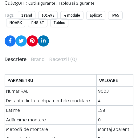
Categorii:
,
Cutii sigurante
Tablou si Sigurante
Tags:
1 rand
101492
4 module
aplicat
IP65
NOARK
PHS 4T
Tablou
Descriere
Brand
Recenzii (0)
PARAMETRU
VALOARE
Număr RAL
9003
Distanța dintre echipamentele modulare
4
Lățime
128
Adâncime montare
0
Metodă de montare
Montaj aparent