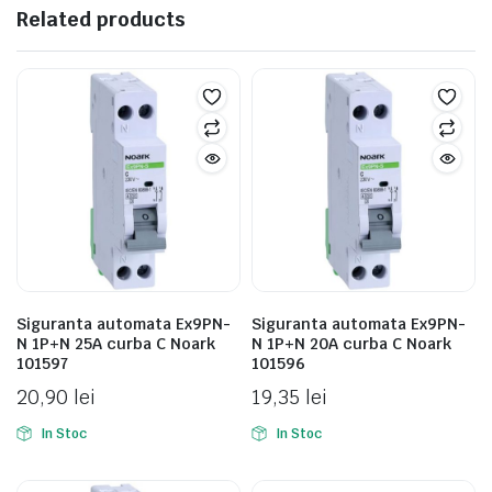
Related products
Siguranta automata Ex9PN-
Siguranta automata Ex9PN-
N 1P+N 25A curba C Noark
N 1P+N 20A curba C Noark
101597
101596
20,90
lei
19,35
lei
In Stoc
In Stoc