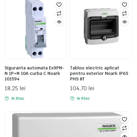
Siguranta automata Ex9PN-
Tablou electric aplicat
N 1P+N 10A curba C Noark
pentru exterior Noark IP65
101594
PHS 8T
18,25
lei
104,70
lei
In Stoc
In Stoc