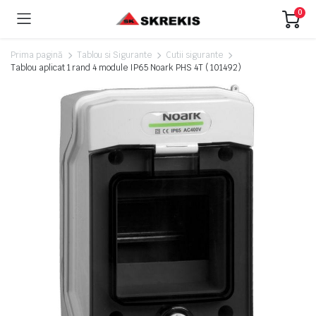
0
Prima pagină
Tablou si Sigurante
Cutii sigurante
Tablou aplicat 1 rand 4 module IP65 Noark PHS 4T ( 101492)