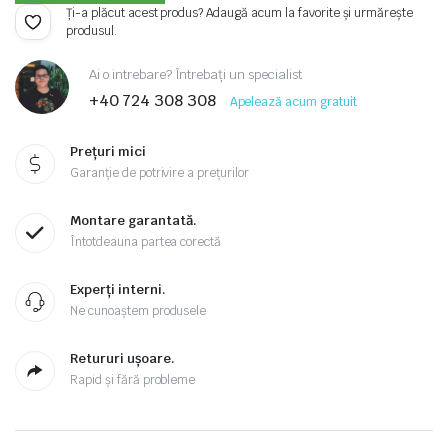
Ți-a plăcut acest produs? Adaugă acum la favorite și urmărește
produsul.
Ai o intrebare? Întrebați un specialist
+40 724 308 308
Apelează acum gratuit
Prețuri mici
Garanție de potrivire a prețurilor
Montare garantată.
Întotdeauna partea corectă
Experți interni.
Ne cunoaștem produsele
Retururi ușoare.
Rapid și fără probleme